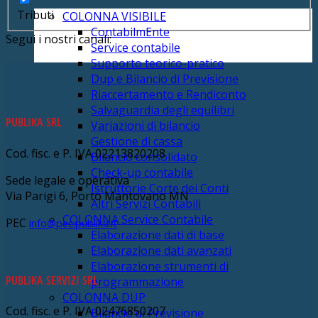
Tributi
COLONNA VISIBILE
ContabilmEnte
Segui i nostri canali:
Service contabile
Supporto teorico-pratico
Dup e Bilancio di Previsione
Riaccertamento e Rendiconto
Salvaguardia degli equilibri
PUBLIKA SRL
Variazioni di bilancio
Gestione di cassa
Cod. fisc. e P. IVA 02213820208
Bilancio consolidato
Check-up contabile
Sede legale e operativa
Istruttorie Corte dei Conti
Via Parigi 6, Porto Mantovano MN
Altri Servizi Contabili
COLONNA Service Contabile
PEC
info@pec.publika.it
Elaborazione dati di base
Elaborazione dati avanzati
Elaborazione strumenti di
PUBLIKA SERVIZI SRL
programmazione
COLONNA DUP
Cod. fisc. e P. IVA 02476850207
Bilancio di Previsione