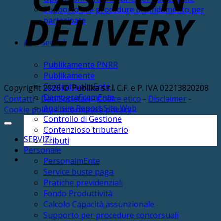
Supporto alle procedure di affidamento per
partecipate
Altri Servizi
Publikamente PNRR
Publikamente
ContrattualmEnte
Copyright 2026 ©
Publika s.r.l.
C.F. e P. IVA 02213820208
DemograficamEnte
Contatti
-
Dati Societari
-
Codice etico
-
Disclaimer
-
Analisi e Report Sito Web
Cookie policy
-
Informativa privacy
Controllo di Gestione
Contenzioso tributario
SERVIZI
Tributi
Personale
PersonalmEnte
Service buste paga
Pratiche previdenziali
Fondo Produttività
Calcolo Capacità assunzionale
Supporto per procedure concorsuali