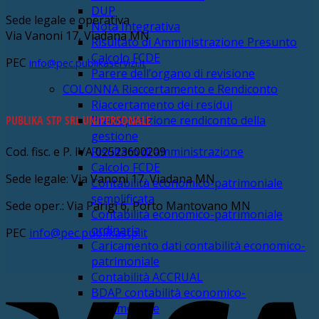
DUP
Sede legale e operativa
Nota Integrativa
Via Vanoni 17, Viadana MN
Risultato di Amministrazione Presunto
Calcolo FCDE
PEC
info@pec.publikaservizi.it
Parere dell’organo di revisione
COLONNA Riaccertamento e Rendiconto
Riaccertamento dei residui
PUBLIKA STP SRL UNIPERSONALE
Predisposizione rendiconto della
gestione
Cod. fisc. e P. IVA 02523600209
Risultato di amministrazione
Calcolo FCDE
Sede legale: Via Vanoni 17, Viadana MN
Contabilità economico-patrimoniale
semplificata
Sede oper.: Via Parigi 6, Porto Mantovano MN
Contabilità economico-patrimoniale
ordinaria
PEC
info@pec.publikastp.it
Caricamento dati contabilità economico-
patrimoniale
Contabilità ACCRUAL
V
BDAP contabilità economico-
patrimoniale