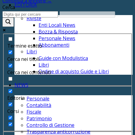
Continua a leggere
→
EDITORIA
Cerca
Riviste
Enti Locali News
Bozza & Risposta
Personale News
Abbonamenti
Termine esatto
Libri
Guide con Modulistica
Cerca nei titoli
Libri
Ordine di acquisto Guide e Libri
Cerca nei contenuti
NEWS
Editoria
Personale
Contabilità
Corsi
Fiscale
Patrimonio
Controllo di Gestione
Trasparenza anticorruzione