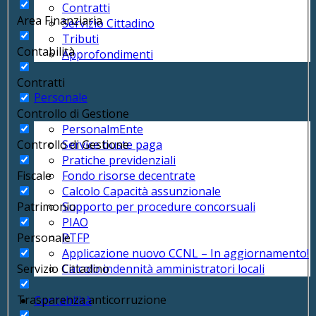
Contratti
Area Finanziaria
Servizio Cittadino
Tributi
Contabilità
Approfondimenti
Contratti
Personale
Controllo di Gestione
PersonalmEnte
Controllo di Gestione
Service buste paga
Pratiche previdenziali
Fiscale
Fondo risorse decentrate
Calcolo Capacità assunzionale
Patrimonio
Supporto per procedure concorsuali
PIAO
Personale
PTFP
Applicazione nuovo CCNL – In aggiornamento!
Servizio Cittadino
Calcolo indennità amministratori locali
Trasparenza anticorruzione
Contabilità