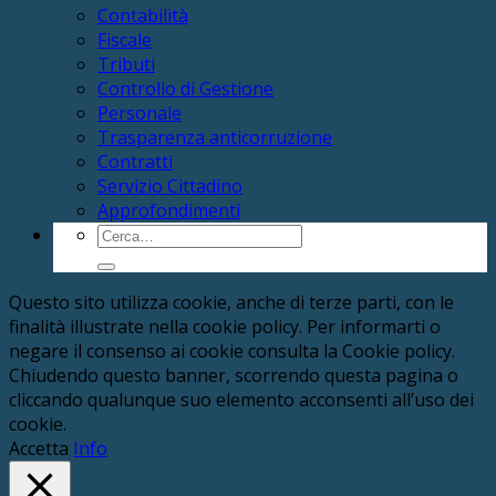
Contabilità
Fiscale
Tributi
Controllo di Gestione
Personale
Trasparenza anticorruzione
Contratti
Servizio Cittadino
Approfondimenti
Cerca:
Questo sito utilizza cookie, anche di terze parti, con le
finalità illustrate nella cookie policy. Per informarti o
negare il consenso ai cookie consulta la Cookie policy.
Chiudendo questo banner, scorrendo questa pagina o
cliccando qualunque suo elemento acconsenti all’uso dei
cookie.
Accetta
Info