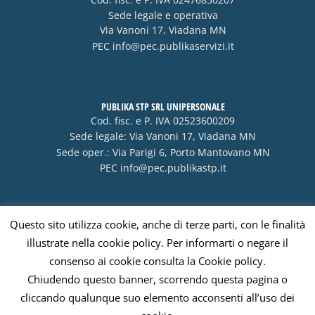
Sede legale e operativa
Via Vanoni 17, Viadana MN
PEC
info@pec.publikaservizi.it
PUBLIKA STP SRL UNIPERSONALE
Cod. fisc. e P. IVA 02523600209
Sede legale: Via Vanoni 17, Viadana MN
Sede oper.: Via Parigi 6, Porto Mantovano MN
PEC
info@pec.publikastp.it
Questo sito utilizza cookie, anche di terze parti, con le finalità
Visa
PayPal
Stripe
MasterCard
Cash
illustrate nella cookie policy. Per informarti o negare il
On
consenso ai cookie consulta la Cookie policy.
Delivery
Chiudendo questo banner, scorrendo questa pagina o
cliccando qualunque suo elemento acconsenti all’uso dei
Publika s.r.l.
Copyright 2026 ©
C.F. e P. IVA 02213820208