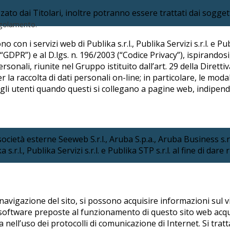
ato dai Titolari, inoltre potranno essere trattati dai sogget
Regolamento.
con i servizi web di Publika s.r.l., Publika Servizi s.r.l. e Publ
“GDPR”) e al D.lgs. n. 196/2003 (“Codice Privacy”), ispirandos
sonali, riunite nel Gruppo istituito dall’art. 29 della Diretti
 la raccolta di dati personali on-line; in particolare, le modal
agli utenti quando questi si collegano a pagine web, indipen
ocietà esterne Seeweb S.r.l., Aruba S.p.a., Aruba Business s.r.l.
r.l., Publika Servizi s.r.l. e Publika STP s.r.l. al fine di dare 
 navigazione del sito, si possono acquisire informazioni sul v
re software preposte al funzionamento di questo sito web acq
ita nell’uso dei protocolli di comunicazione di Internet. Si tr