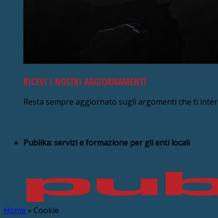
RICEVI I NOSTRI AGGIORNAMENTI
Resta sempre aggiornato sugli argomenti che ti inte
Publika: servizi e formazione per gli enti locali
Home
»
Cookie