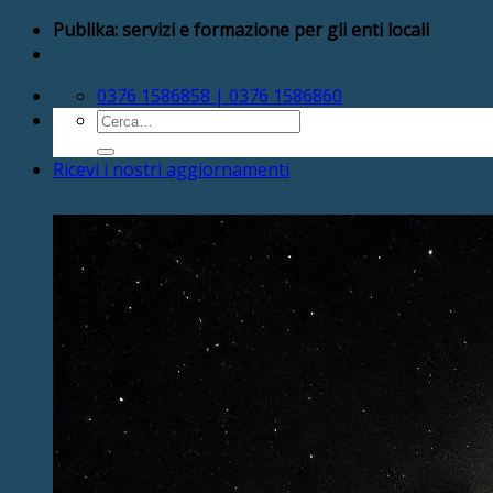
Salta
Publika: servizi e formazione per gli enti locali
ai
contenuti
0376 1586858 | 0376 1586860
Cerca:
Ricevi i nostri aggiornamenti