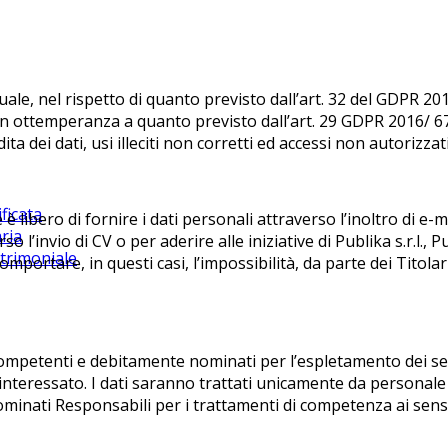
le, nel rispetto di quanto previsto dall’art. 32 del GDPR 201
 in ottemperanza a quanto previsto dall’art. 29 GDPR 2016/ 6
 dei dati, usi illeciti non corretti ed accessi non autorizzati
ficata
è libero di fornire i dati personali attraverso l’inoltro di e-ma
ria
invio di CV o per aderire alle iniziative di Publika s.r.l., Publi
trimoniale
ortare, in questi casi, l’impossibilità, da parte dei Titolari,
ompetenti e debitamente nominati per l’espletamento dei ser
ell’interessato. I dati saranno trattati unicamente da person
inati Responsabili per i trattamenti di competenza ai sensi