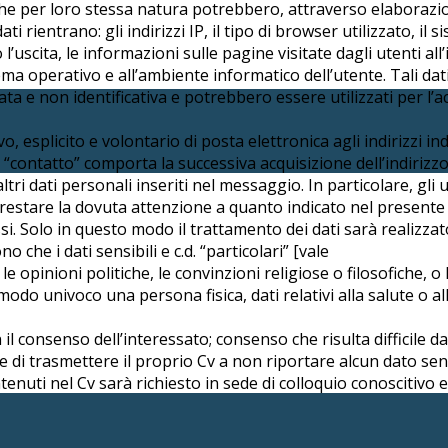
 che per loro stessa natura potrebbero, attraverso elaborazion
ati rientrano: gli indirizzi IP, il tipo di browser utilizzato, i
o l’uscita, le informazioni sulle pagine visitate dagli utenti all
stema operativo e all’ambiente informatico dell’utente. Tali da
ta e non identificativa e potrebbero essere utilizzati per l’
o, esplicito e volontario di posta elettronica agli indirizzi in
di “contatto” comporta la successiva acquisizione dell’indirizz
tri dati personali inseriti nel messaggio. In particolare, gli 
a prestare la dovuta attenzione a quanto indicato nel present
essi. Solo in questo modo il trattamento dei dati sarà realizz
 che i dati sensibili e c.d. “particolari” [vale
a, le opinioni politiche, le convinzioni religiose o filosofiche
in modo univoco una persona fisica, dati relativi alla salute o 
l consenso dell’interessato; consenso che risulta difficile da
 di trasmettere il proprio Cv a non riportare alcun dato sensi
tenuti nel Cv sarà richiesto in sede di colloquio conoscitivo 