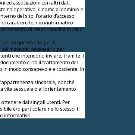
i ed associazioni con altri dati,
l sistema operativo, il nome di dominio e
’interno del sito, l’orario d’accesso,
ti di carattere tecnico/informatico
accertamento di responsabilità in caso
dicati su questo sito per la
o del mittente, necessario per
utenti che intendono inviare, tramite il
e documento circa il trattamento dei
ato in modo consapevole e cosciente. In
, o l’appartenenza sindacale, nonché
alla vita sessuale o all’orientamento
 ottenere dai singoli utenti. Per
bile e/o particolare nello stesso. Il
ed informativo.