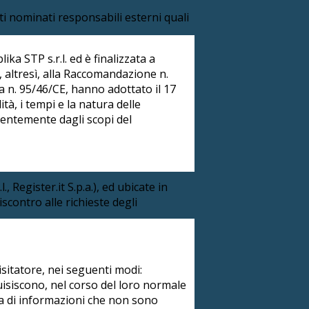
ti nominati responsabili esterni quali
ika STP s.r.l. ed è finalizzata a
i, altresì, alla Raccomandazione n.
va n. 95/46/CE, hanno adottato il 17
ità, i tempi e la natura delle
dentemente dagli scopi del
, Register.it S.p.a.), ed ubicate in
riscontro alle richieste degli
isitatore, nei seguenti modi:
uisiscono, nel corso del loro normale
atta di informazioni che non sono