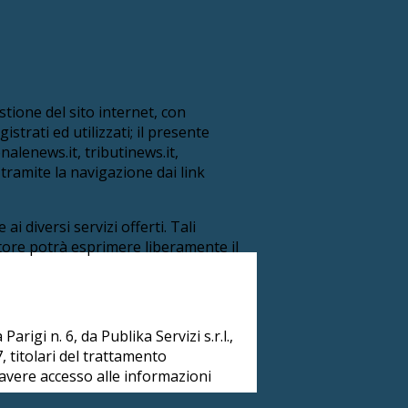
estione del sito internet, con
strati ed utilizzati; il presente
nalenews.it, tributinews.it,
 tramite la navigazione dai link
i diversi servizi offerti. Tali
itatore potrà esprimere liberamente il
arigi n. 6, da Publika Servizi s.r.l.,
, titolari del trattamento
 avere accesso alle informazioni