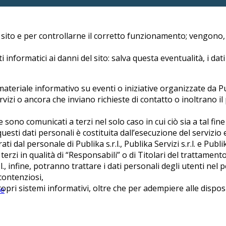
l sito e per controllarne il corretto funzionamento; vengono
i informatici ai danni del sito: salva questa eventualità, i d
materiale informativo su eventi o iniziative organizzate da Publi
rvizi o ancora che inviano richieste di contatto o inoltrano i
 sono comunicati a terzi nel solo caso in cui ciò sia a tal fine
questi dati personali è costituita dall’esecuzione del servizio
 dal personale di Publika s.r.l., Publika Servizi s.r.l. e Publika
zi in qualità di “Responsabili” o di Titolari del trattamento 
.r.l., infine, potranno trattare i dati personali degli utenti ne
 contenziosi,
opri sistemi informativi, oltre che per adempiere alle disposi
ne