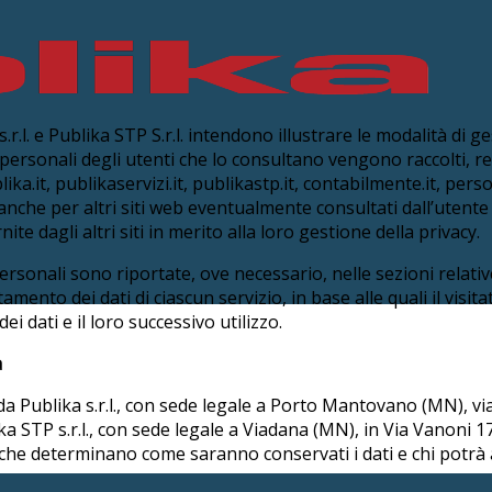
s.r.l. e Publika STP S.r.l. intendono illustrare le modalità di g
i personali degli utenti che lo consultano vengono raccolti, regi
ka.it, publikaservizi.it, publikastp.it, contabilmente.it, perso
 anche per altri siti web eventualmente consultati dall’utente
ite dagli altri siti in merito alla loro gestione della privacy.
sonali sono riportate, ove necessario, nelle sezioni relative a
tamento dei dati di ciascun servizio, in base alle quali il vis
 dati e il loro successivo utilizzo.
à
i da Publika s.r.l., con sede legale a Porto Mantovano (MN), via P
a STP s.r.l., con sede legale a Viadana (MN), in Via Vanoni 17
b, che determinano come saranno conservati i dati e chi potrà