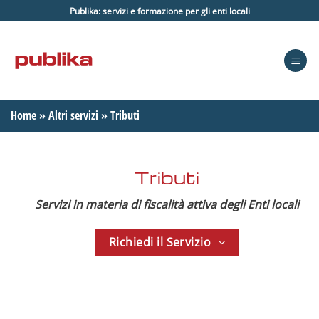
Salta
Publika: servizi e formazione per gli enti locali
ai
contenuti
Home
»
Altri servizi
»
Tributi
Tributi
Servizi in materia di fiscalità attiva degli Enti locali
Richiedi il Servizio