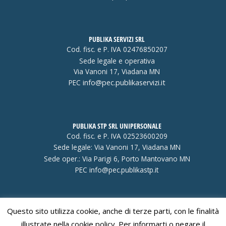
PUBLIKA SERVIZI SRL
Cod. fisc. e P. IVA 02476850207
Sede legale e operativa
Via Vanoni 17, Viadana MN
PEC
info@pec.publikaservizi.it
PUBLIKA STP SRL UNIPERSONALE
Cod. fisc. e P. IVA 02523600209
Sede legale: Via Vanoni 17, Viadana MN
Sede oper.: Via Parigi 6, Porto Mantovano MN
PEC
info@pec.publikastp.it
Questo sito utilizza cookie, anche di terze parti, con le finalità
Visa
PayPal
Stripe
MasterCard
Cash
illustrate nella cookie policy. Per informarti o negare il