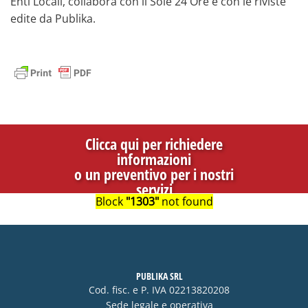
Enti Locali, collabora con il Sole 24 Ore e con le riviste
edite da Publika.
Clicca qui per richiedere
informazioni
o un preventivo per i nostri
servizi
Block
"1303"
not found
PUBLIKA SRL
Cod. fisc. e P. IVA 02213820208
Sede legale e operativa