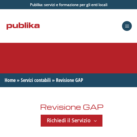
Salta
Publika: servizi e formazione per gli enti locali
ai
contenuti
Home
»
Servizi contabili
»
Revisione GAP
Revisione GAP
Richiedi il Servizio