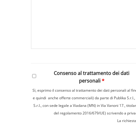
Consenso al trattamento dei dati
personali
*
Sì, esprimo il consenso al trattamento dei dati personali al fin
e quindi anche offerte commerciali) da parte di Publika S.r.l.
S.r.l., con sede legale a Viadana (MN) in Via Vanoni 17., titola
del regolamento 2016/679/UE) scrivendo a privacy@
La richiest