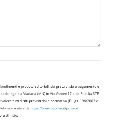
fondimenti e prodotti editoriali, sia gratuiti, sia a pagamento e
on sede legale a Viadana (MN) in Via Vanoni 17 e da Publika STP
 valere tutti diritti previsti dalla normativa (D.Lgs. 196/2003 e
leta scaricabile da
https://www.publika.it/privacy
.
ra di invio.