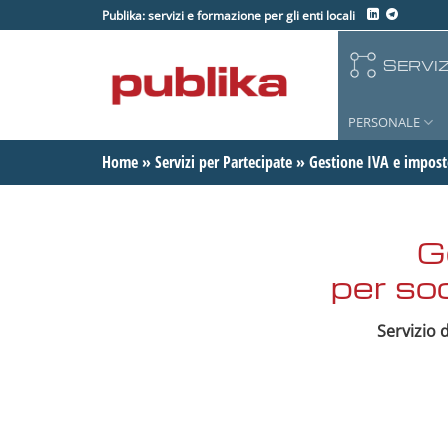
Salta
Publika: servizi e formazione per gli enti locali
ai
contenuti
SERVIZ
PERSONALE
Home
»
Servizi per Partecipate
»
Gestione IVA e imposte
G
per soc
Servizio 