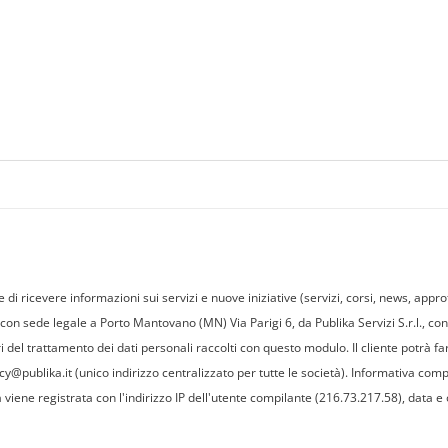
e di ricevere informazioni sui servizi e nuove iniziative (servizi, corsi, news, appro
, con sede legale a Porto Mantovano (MN) Via Parigi 6, da Publika Servizi S.r.l., c
ri del trattamento dei dati personali raccolti con questo modulo. Il cliente potrà far
publika.it (unico indirizzo centralizzato per tutte le società). Informativa comp
a viene registrata con l'indirizzo IP dell'utente compilante (216.73.217.58), data e o