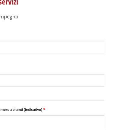
servizi
 impegno.
mero abitanti (indicativo)
*