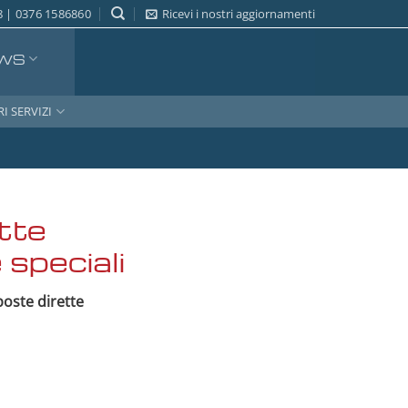
 | 0376 1586860
Ricevi i nostri aggiornamenti
WS
RI SERVIZI
tte
 speciali
poste dirette