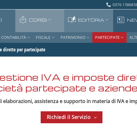
0376 1586858
I
CORSI
EDITORIA
NE
CONTABILITÀ
FISCALE
PATRIMONIO
PARTECIPATE
ALT
 dirette per partecipate
estione IVA e imposte dire
ietà partecipate e aziende
di elaborazioni, assistenza e supporto in materia di IVA e im
Richiedi il Servizio