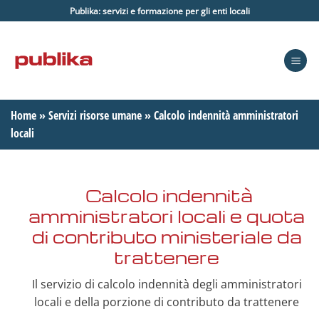
Salta
Publika: servizi e formazione per gli enti locali
ai
contenuti
Home
»
Servizi risorse umane
»
Calcolo indennità amministratori
locali
Calcolo indennità
amministratori locali e quota
di contributo ministeriale da
trattenere
Il servizio di calcolo indennità degli amministratori
locali e della porzione di contributo da trattenere