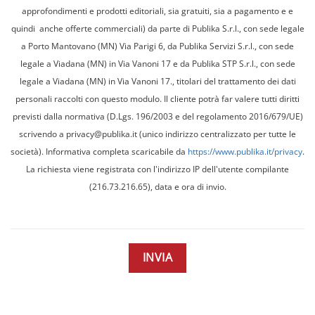
approfondimenti e prodotti editoriali, sia gratuiti, sia a pagamento e e
quindi anche offerte commerciali) da parte di Publika S.r.l., con sede legale
a Porto Mantovano (MN) Via Parigi 6, da Publika Servizi S.r.l., con sede
legale a Viadana (MN) in Via Vanoni 17 e da Publika STP S.r.l., con sede
legale a Viadana (MN) in Via Vanoni 17., titolari del trattamento dei dati
personali raccolti con questo modulo. Il cliente potrà far valere tutti diritti
previsti dalla normativa (D.Lgs. 196/2003 e del regolamento 2016/679/UE)
scrivendo a privacy@publika.it (unico indirizzo centralizzato per tutte le
società). Informativa completa scaricabile da
https://www.publika.it/privacy
.
La richiesta viene registrata con l'indirizzo IP dell'utente compilante
(216.73.216.65), data e ora di invio.