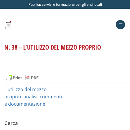
Salta
Publika: servizi e formazione per gli enti locali
ai
contenuti
N. 38 – L’UTILIZZO DEL MEZZO PROPRIO
L’utilizzo del mezzo
proprio: analisi, commenti
e documentazione
Cerca