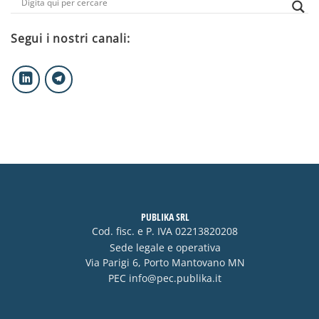
Segui i nostri canali:
PUBLIKA SRL
Cod. fisc. e P. IVA 02213820208
Sede legale e operativa
Via Parigi 6, Porto Mantovano MN
PEC
info@pec.publika.it