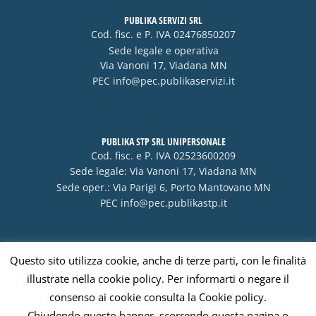
PUBLIKA SERVIZI SRL
Cod. fisc. e P. IVA 02476850207
Sede legale e operativa
Via Vanoni 17, Viadana MN
PEC
info@pec.publikaservizi.it
PUBLIKA STP SRL UNIPERSONALE
Cod. fisc. e P. IVA 02523600209
Sede legale: Via Vanoni 17, Viadana MN
Sede oper.: Via Parigi 6, Porto Mantovano MN
PEC
info@pec.publikastp.it
Questo sito utilizza cookie, anche di terze parti, con le finalità
Visa
PayPal
Stripe
MasterCard
Cash
illustrate nella cookie policy. Per informarti o negare il
On
consenso ai cookie consulta la Cookie policy.
Delivery
Chiudendo questo banner, scorrendo questa pagina o