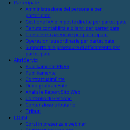
Partecipate
Amministrazione del personale per
partecipate
Gestione IVA e imposte dirette per partecipate
Tenuta contabilità e bilanci per partecipate
Consulenza aziendale per partecipate
Operazioni straordinarie per partecipate
Supporto alle procedure di affidamento per
partecipate
Altri Servizi
Publikamente PNRR
Publikamente
ContrattualmEnte
DemograficamEnte
Analisi e Report Sito Web
Controllo di Gestione
Contenzioso tributario
Tributi
CORSI
Corsi in presenza e webinar