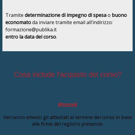
Tramite
determinazione di impegno di spesa
o
buono
economato
da inviare tramite email all’indirizzo:
formazione@publika.it
entro la data del corso
.
Cosa include l’acquisto del corso?
Attestati
Verranno emessi gli attestati al termine del corso in base
alle firme del registro presenze.