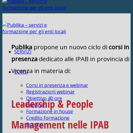
Publika
propone un nuovo ciclo di
corsi in
SERVIZI
presenza
dedicato alle IPAB in provincia di
Vicenza in materia di:
CORSI
Corsi in presenza e webinar
Registrazioni webinar
Obiettivo 40 ore
Leadership & People
Brevinar
Formazione in house
Credito formazione
Management nelle IPAB
Docenti