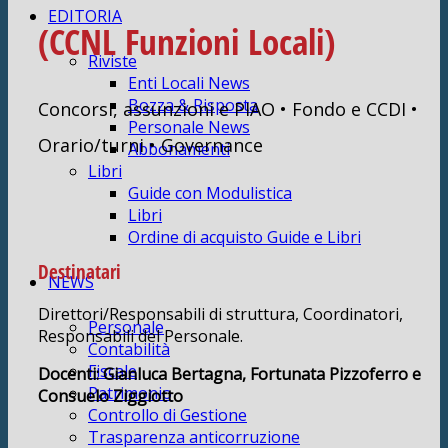
EDITORIA
(CCNL Funzioni Locali)
Riviste
Enti Locali News
Bozza & Risposta
Concorsi, assunzioni e PIAO • Fondo e CCDI •
Personale News
Orario/turni • Governance
Abbonamenti
Libri
Guide con Modulistica
Libri
Ordine di acquisto Guide e Libri
Destinatari
NEWS
Direttori/Responsabili di struttura, Coordinatori,
Personale
Responsabili del Personale.
Contabilità
Fiscale
Docenti: Gianluca Bertagna, Fortunata Pizzoferro e
Patrimonio
Consuelo Ziggiotto
Controllo di Gestione
Trasparenza anticorruzione