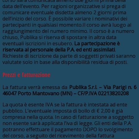
corso sarà comunicata almeno due giorni prima della
data dell’evento. Per ragioni organizzative si prega di
comunicare eventuale disdetta almeno 2 giorni prima
dell’inizio del corso. È possibile variare i nominativi dei
partecipanti in qualsiasi momento.Il corso avrà luogo al
raggiungimento del numero minimo. Il corso è a numero
chiuso, Publika si riserva di spostare in altra data
eventuali iscrizioni in esubero.
La partecipazione è
riservata al personale della P.A. ed enti assimilati
.
Richieste di iscrizione da parte di soggetti privati saranno
valutate solo in base alla disponibilità residua di posti.
Prezzi e fatturazione
La fattura verrà emessa da
Publika S.r.l. – Via Parigi n. 6
46047 Porto Mantovano (MN) – CF/P.IVA 02213820208
La quota è esente IVA se la fattura è intestata ad ente
pubblico. L’eventuale imposta di bollo di € 2,00 è già
compresa nella quota. In caso di fatturazione a soggetto
non esente sarà applicata l’iva di legge. Gli enti della P.A.
potranno effettuare il pagamento DOPO lo svolgimento
del corso, a seguito del ricevimento della fattura