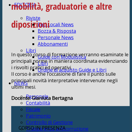
mobilità, graduatorie e altre
EDITORIA
Riviste
diposizioni
Enti Locali News
Bozza & Risposta
Personale News
Abbonamenti
Libri
In questo corso di formazione verranno esaminate le
Guide con Modulistica
principali norme in maniera coordinata evidenziando
Libri
i risvolti pratici ed operativi.
Ordine di acquisto Guide e Libri
Il corso è anche l’occasione di fare il punto sulle
principali novità interpretative intervenute negli
NEWS
ultimi mesi.
Personale
Docente: Gianluca Bertagna
Contabilità
Fiscale
Patrimonio
Controllo di Gestione
CORSO IN PRESENZA
Trasparenza anticorruzione