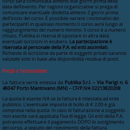
corso sarà comunicata almeno due giorni prima della
data dell’evento. Per ragioni organizzative si prega di
comunicare eventuale disdetta almeno 2 giorni prima
dell’inizio del corso. È possibile variare i nominativi dei
partecipanti in qualsiasi momento.Il corso avrà luogo al
raggiungimento del numero minimo. Il corso è a numero
chiuso, Publika si riserva di spostare in altra data
eventuali iscrizioni in esubero.
La partecipazione è
riservata al personale della P.A. ed enti assimilati
.
Richieste di iscrizione da parte di soggetti privati saranno
valutate solo in base alla disponibilità residua di posti.
Prezzi e fatturazione
La fattura verrà emessa da
Publika S.r.l. – Via Parigi n. 6
46047 Porto Mantovano (MN) – CF/P.IVA 02213820208
La quota è esente IVA se la fattura è intestata ad ente
pubblico. L’eventuale imposta di bollo di € 2,00 è già
compresa nella quota. In caso di fatturazione a soggetto
non esente sarà applicata l’iva di legge. Gli enti della P.A.
potranno effettuare il pagamento DOPO lo svolgimento
del corso, a seguito del ricevimento della fattura