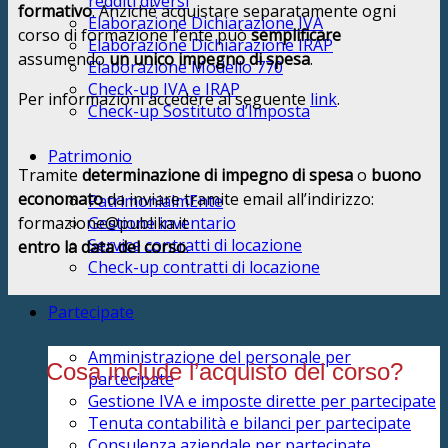
redditi diversi
formativo
. Anziché acquistare separatamente ogni
Elaborazione Dichiarazione IVA
corso di formazione l’ente può
semplificare
Elaborazione Dichiarazione IRAP
assumendo
un unico impegno di spesa
.
Elaborazione Modello 770
Check-up IVA e IRAP
Per informazioni accedere al seguente
link
.
Check-up Sostituto d’Imposta
Patrimonio
Tramite
determinazione di impegno di spesa
o
buono
economato
da inviare tramite email all’indirizzo:
PatrimonialmEnte
formazione@publika.it
Gestione inventario
Service contratti di locazione
entro la data del corso
.
Check-up contratti di locazione
Partecipate
Amministrazione del personale per
Cosa include l’acquisto del corso?
partecipate
Gestione IVA e imposte dirette per partecipate
Tenuta contabilità e bilanci per partecipate
Consulenza aziendale per partecipate