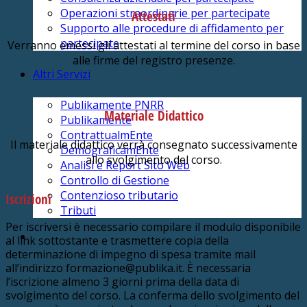
Operazioni straordinarie per partecipate
Attestati
Supporto alle procedure di affidamento per
partecipate
Verranno emessi gli attestati al termine del corso in base
alle firme del registro presenze.
Altri Servizi
Publikamente PNRR
Materiale Didattico
Publikamente
ContrattualmEnte
Il materiale didattico verrà consegnato successivamente
DemograficamEnte
allo svolgimento del corso.
Analisi e Report Sito Web
Controllo di Gestione
Contenzioso tributario
Iscrizioni
Tributi
Per iscriversi è necessario compilare il modulo disponibile
al link sottostante e trasmettere copia della
determinazione di impegno di spesa tramite mail
all’indirizzo formazione@publika.it. È necessaria
l’iscrizione almeno 3 giorni prima della data di
svolgimento del corso. La conferma dello svolgimento del