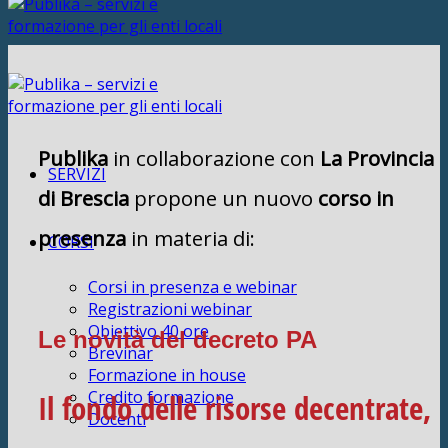
Publika
in collaborazione con
La Provincia
SERVIZI
di Brescia
propone un nuovo
corso in
presenza
in materia di:
CORSI
Corsi in presenza e webinar
Registrazioni webinar
Obiettivo 40 ore
Le novità del decreto PA
Brevinar
Formazione in house
Credito formazione
Il fondo delle risorse decentrate,
Docenti