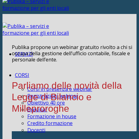
Publika propone un webinar gratuito rivolto a chi si
occupa della gestione dell’ufficio contabile, fiscale e
SERVIZI
personale dell’ente.
CORSI
Parliamo delle novità della
Corsi in presenza e webinar
Legge di Bilancio e
Registrazioni webinar
Obiettivo 40 ore
Milleproroghe
Brevinar
Formazione in house
Credito formazione
Docenti