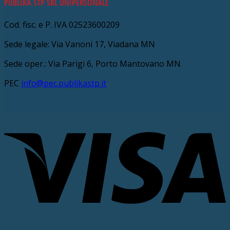
PUBLIKA STP SRL UNIPERSONALE
Cod. fisc. e P. IVA 02523600209
Sede legale: Via Vanoni 17, Viadana MN
Sede oper.: Via Parigi 6, Porto Mantovano MN
PEC
info@pec.publikastp.it
V