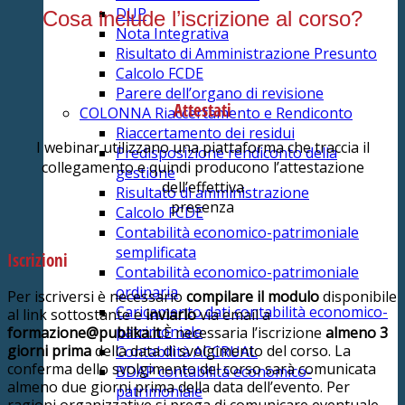
DUP
Cosa include l’iscrizione al corso?
Nota Integrativa
Risultato di Amministrazione Presunto
Calcolo FCDE
Parere dell’organo di revisione
Attestati
COLONNA Riaccertamento e Rendiconto
Riaccertamento dei residui
I webinar utilizzano una piattaforma che traccia il
Predisposizione rendiconto della
collegamento e quindi producono l’attestazione
gestione
dell’effettiva
Risultato di amministrazione
presenza
Calcolo FCDE
Contabilità economico-patrimoniale
semplificata
Iscrizioni
Contabilità economico-patrimoniale
ordinaria
Per iscriversi è necessario
compilare il modulo
disponibile
Caricamento dati contabilità economico-
al link sottostante e
inviarlo
via email a
patrimoniale
formazione@publika.it
.È necessaria l’iscrizione
almeno 3
giorni prima
della data di svolgimento del corso. La
Contabilità ACCRUAL
conferma dello svolgimento del corso sarà comunicata
BDAP contabilità economico-
almeno due giorni prima della data dell’evento. Per
patrimoniale
ragioni organizzative si prega di comunicare eventuale