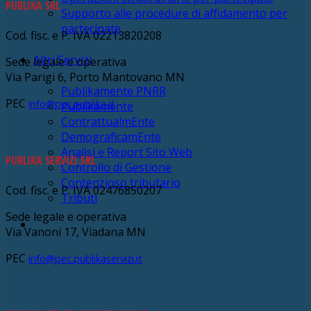
PUBLIKA SRL
Supporto alle procedure di affidamento per
partecipate
Cod. fisc. e P. IVA 02213820208
Altri Servizi
Sede legale e operativa
Via Parigi 6, Porto Mantovano MN
Publikamente PNRR
PEC
info@pec.publika.it
Publikamente
ContrattualmEnte
DemograficamEnte
Analisi e Report Sito Web
PUBLIKA SERVIZI SRL
Controllo di Gestione
Contenzioso tributario
Cod. fisc. e P. IVA 02476850207
Tributi
Sede legale e operativa
Via Vanoni 17, Viadana MN
PEC
info@pec.publikaservizi.it