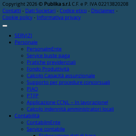
Copyright 2026 ©
Publika s.r.l.
C.F. e P. IVA 02213820208
Contatti
-
Dati Societari
-
Codice etico
-
Disclaimer
-
Cookie policy
-
Informativa privacy
SERVIZI
Personale
PersonalmEnte
Service buste paga
Pratiche previdenziali
Fondo Produttività
Calcolo Capacità assunzionale
Supporto per procedure concorsuali
PIAO
PTFP
Applicazione CCNL – In lavorazione!
Calcolo indennità amministratori locali
Contabilità
ContabilmEnte
Service contabile
Elaborazione dati di base