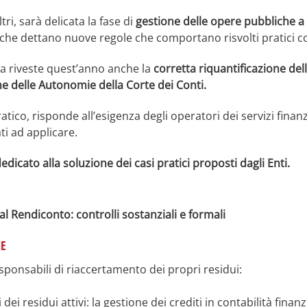
tri, sarà delicata la fase di
gestione delle opere pubbliche a 
che dettano nuove regole che comportano risvolti pratici co
a riveste quest’anno anche la
corretta riquantificazione del
e delle Autonomie della Corte dei Conti.
pratico, risponde all’esigenza degli operatori dei servizi fin
i ad applicare.
dicato alla soluzione dei casi pratici proposti dagli Enti.
l Rendiconto: controlli sostanziali e formali
NE
ponsabili di riaccertamento dei propri residui:
 dei residui attivi: la gestione dei crediti in contabilità fi