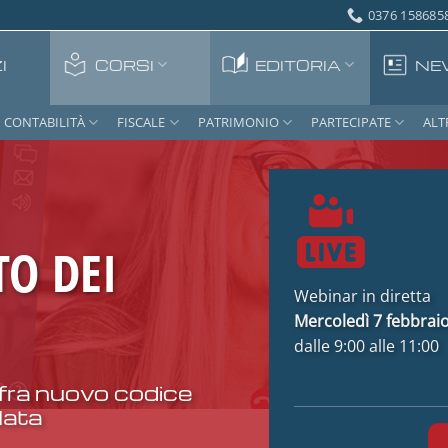
0376 1586858
I
CORSI
EDITORIA
NE
CONTABILITÀ
FISCALE
PATRIMONIO
PARTECIPATE
ALT
O DEI
Webinar in diretta
Mercoledì 7 febbrai
dalle 9:00 alle 11:00
 fra nuovo codice
lata