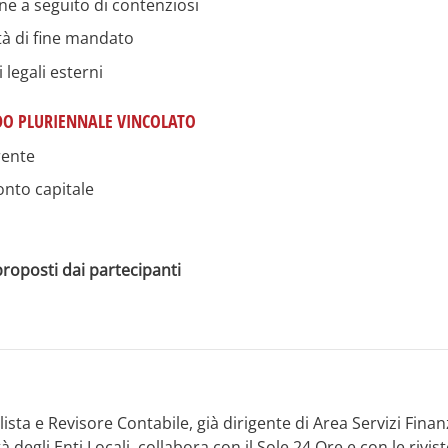
e a seguito di contenziosi
tà di fine mandato
i legali esterni
DO PLURIENNALE VINCOLATO
rente
onto capitale
proposti dai partecipanti
ta e Revisore Contabile, già dirigente di Area Servizi Finanz
à degli Enti Locali, collabora con il Sole 24 Ore e con le rivis