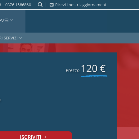
 | 0376 1586860
Ricevi i nostri aggiornamenti
WS
RI SERVIZI
120 €
Prezzo
o
ISCRIVITI