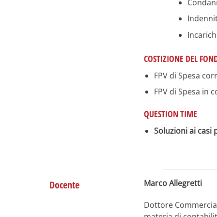
Condann
Indenni
Incarich
COSTIZIONE DEL FON
FPV di Spesa cor
FPV di Spesa in c
QUESTION TIME
Soluzioni ai casi 
Marco Allegretti
Docente
Dottore Commercialis
materia di contabilit