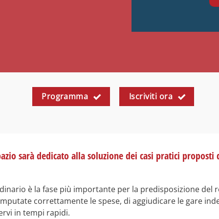
Programma
Iscriviti ora
zio sarà dedicato alla soluzione dei casi pratici proposti d
dinario è la fase più importante per la predisposizione del r
mputate correttamente le spese, di aggiudicare le gare indet
vi in tempi rapidi.