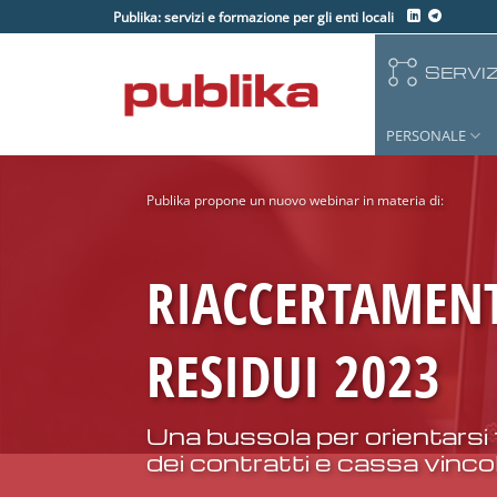
Salta
Publika: servizi e formazione per gli enti locali
ai
contenuti
SERVIZ
PERSONALE
Publika propone un nuovo webinar in materia di:
RIACCERTAMENT
RESIDUI 2023
Una bussola per orientarsi
dei contratti e cassa vinco