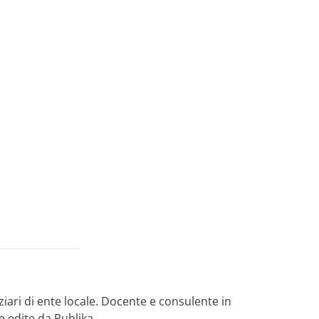
iari di ente locale. Docente e consulente in
te edite da Publika.