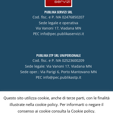
PUBLIKA SERVIZI SRL
Cod. fisc. e P. IVA 02476850207
Sede legale e operativa
Via Vanoni 17, Viadana MN
PEC
info@pec.publikaservizi.it
PUBLIKA STP SRL UNIPERSONALE
Cod. fisc. e P. IVA 02523600209
Sede legale: Via Vanoni 17, Viadana MN
Sede oper.: Via Parigi 6, Porto Mantovano MN
PEC
info@pec.publikastp.it
Questo sito utilizza cookie, anche di terze parti, con le finalità
Visa
PayPal
Stripe
MasterCard
Cash
illustrate nella cookie policy. Per informarti o negare il
On
consenso ai cookie consulta la Cookie policy.