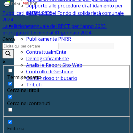
Supporto alle procedure di affidamento per
partecipate
Pubblicati gli importi del Fondo di solidarietà comunale
2024
Altri Servizi
La relazione annuale del RPCT per l’anno 2023:
prorogato il termine al 31 gennaio 2024
Publikamente PNRR
Cerca
Publikamente
ContrattualmEnte
DemograficamEnte
Analisi e Report Sito Web
Controllo di Gestione
Termine esatto
Contenzioso tributario
Tributi
Cerca nei titoli
Cerca nei contenuti
Editoria