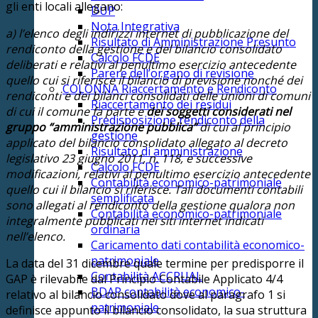
gli enti locali allegano:
DUP
Nota Integrativa
a) l’elenco degli indirizzi internet di pubblicazione del
Risultato di Amministrazione Presunto
rendiconto della gestione e del bilancio consolidato
Calcolo FCDE
deliberati e relativi al penultimo esercizio antecedente
Parere dell’organo di revisione
quello cui si riferisce il bilancio di previsione nonché dei
COLONNA Riaccertamento e Rendiconto
rendiconti e dei bilanci consolidati delle unioni di comuni
Riaccertamento dei residui
di cui il comune fa parte e
dei soggetti considerati nel
Predisposizione rendiconto della
gruppo “amministrazione pubblica”
di cui al principio
gestione
applicato del bilancio consolidato allegato al decreto
Risultato di amministrazione
legislativo 23 giugno 2011, n. 118, e successive
Calcolo FCDE
modificazioni, relativi al penultimo esercizio antecedente
Contabilità economico-patrimoniale
quello cui il bilancio si riferisce. Tali documenti contabili
semplificata
sono allegati al rendiconto della gestione qualora non
Contabilità economico-patrimoniale
integralmente pubblicati nei siti internet indicati
ordinaria
nell’elenco.
Caricamento dati contabilità economico-
patrimoniale
La data del 31 dicembre quale termine per predisporre il
Contabilità ACCRUAL
GAP è rilevabile dal Principio Contabile Applicato 4/4
BDAP contabilità economico-
relativo al bilancio consolidato dove al paragrafo 1 si
patrimoniale
definisce appunto il bilancio consolidato, la sua struttura