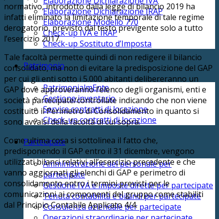
Elaborazione Dichiarazione IVA
normativo, introdotto dalla legge di bilancio 2019 ha
Elaborazione Dichiarazione IRAP
infatti eliminato la limitazione temporale di tale regime
Elaborazione Modello 770
derogatorio, previsto dal testo previgente solo a tutto
Check-up IVA e IRAP
l’esercizio 2017.
Check-up Sostituto d’Imposta
Tale facoltà permette quindi di non redigere il bilancio
Patrimonio
consolidato, ma non di evitare la predisposizione del GAP
per cui gli enti sotto i 5.000 abitanti delibereranno un
PatrimonialmEnte
GAP dove approveranno l’elenco degli organismi, enti e
Gestione inventario
società partecipate/controllate indicando che non viene
Service contratti di locazione
costituito il Perimetro di Consolidamento in quanto si
Check-up contratti di locazione
sono avvalsi della facoltà di cui sopra.
Come ultima cosa si sottolinea il fatto che,
Partecipate
predisponendo il GAP entro il 31 dicembre, vengono
utilizzati bilanci relativi all’esercizio precedente e che
Amministrazione del personale per
vanno aggiornati gli elenchi di GAP e perimetro di
partecipate
consolidamento entro i termini previsti per le
Gestione IVA e imposte dirette per partecipate
comunicazioni ai componenti del gruppo come stabiliti
Tenuta contabilità e bilanci per partecipate
dal Principio Contabile Applicato 4/4.
Consulenza aziendale per partecipate
Operazioni straordinarie per partecipate