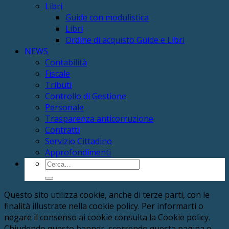
Libri
Guide con modulistica
Libri
Ordine di acquisto Guide e Libri
NEWS
Contabilità
Fiscale
Tributi
Controllo di Gestione
Personale
Trasparenza anticorruzione
Contratti
Servizio Cittadino
Approfondimenti
Cerca:
Questo sito utilizza cookie, anche di terze parti, con le
finalità illustrate nella cookie policy. Per informarti o
negare il consenso ai cookie consulta la Cookie policy.
Chiudendo questo banner, scorrendo questa pagina o