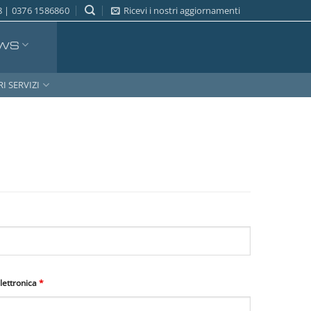
 | 0376 1586860
Ricevi i nostri aggiornamenti
WS
RI SERVIZI
elettronica
*