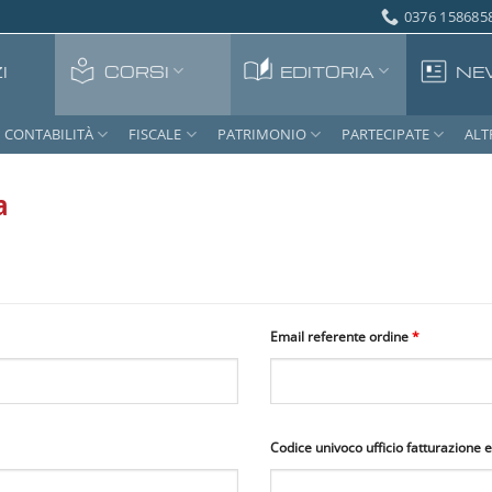
0376 1586858
I
CORSI
EDITORIA
NE
CONTABILITÀ
FISCALE
PATRIMONIO
PARTECIPATE
ALT
a
Email referente ordine
*
Codice univoco ufficio fatturazione 