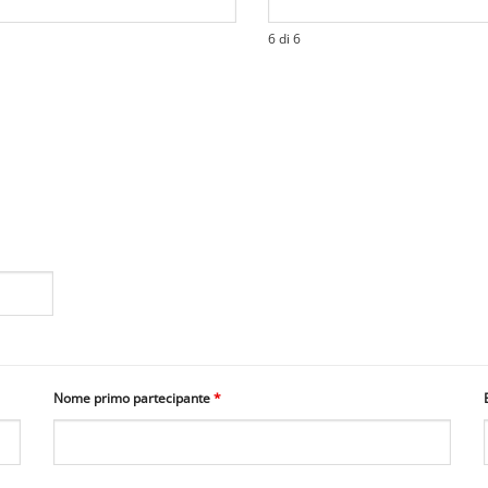
6 di 6
Nome primo partecipante
*