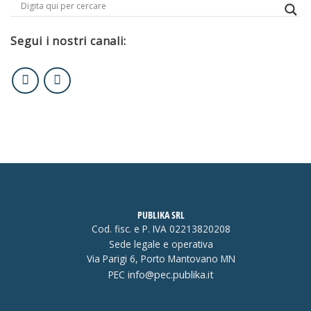
Segui i nostri canali:
PUBLIKA SRL
Cod. fisc. e P. IVA 02213820208
Sede legale e operativa
Via Parigi 6, Porto Mantovano MN
PEC
info@pec.publika.it