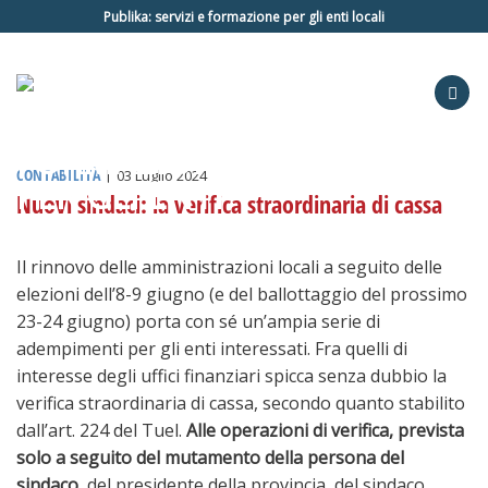
Salta
Publika: servizi e formazione per gli enti locali
ai
contenuti
CONTABILITÀ
|
03 Luglio 2024
Nuovi sindaci: la verifica straordinaria di cassa
Il rinnovo delle amministrazioni locali a seguito delle
elezioni dell’8-9 giugno (e del ballottaggio del prossimo
23-24 giugno) porta con sé un’ampia serie di
adempimenti per gli enti interessati. Fra quelli di
interesse degli uffici finanziari spicca senza dubbio la
verifica straordinaria di cassa, secondo quanto stabilito
dall’art. 224 del Tuel.
Alle operazioni di
verifica, prevista
solo a seguito del mutamento della persona del
sindaco
, del presidente della provincia, del sindaco