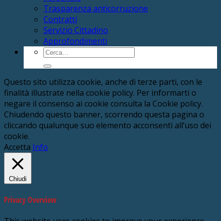
Trasparenza anticorruzione
Contratti
Servizio Cittadino
Approfondimenti
Cerca:
Questo sito utilizza cookie, anche di terze parti, con le
finalità illustrate nella cookie policy. Per informarti o
negare il consenso ai cookie consulta la Cookie policy.
Chiudendo questo banner, scorrendo questa pagina o
cliccando qualunque suo elemento acconsenti all’uso dei
cookie.
Accetta
Info
Chiudi
Privacy Overview