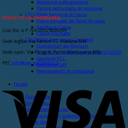
Relazione sulla gestione
Parere dell’organo di revisione
COLONNA Gestione di Cassa
PUBLIKA STP SRL UNIPERSONALE
Piano annuale dei flussi di cassa
Verifica di Cassa
Cod. fisc. e P. IVA 02523600209
Cassa Vincolata
COLONNA Altri servizi Contabili
Sede legale: Via Vanoni 17, Viadana MN
Questionari dei Revisori
Sede oper.: Via Parigi 6, Porto Mantovano MN
Questionari fabbisogni standard (SOSE)
Gestione PCC
PEC
info@pec.publikastp.it
Revisione GAP
Regolamento di contabilità
V
Fiscale
FiscalmEnte
Service fiscale
IVA Impianti sportivi
Elaborazione CU autonomi, provvigioni e
redditi diversi