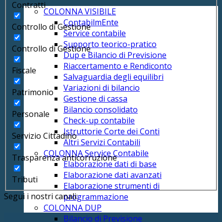
Contratti
COLONNA VISIBILE
ContabilmEnte
Controllo di Gestione
Service contabile
Supporto teorico-pratico
Controllo di Gestione
Dup e Bilancio di Previsione
Riaccertamento e Rendiconto
Fiscale
Salvaguardia degli equilibri
Variazioni di bilancio
Patrimonio
Gestione di cassa
Bilancio consolidato
Personale
Check-up contabile
Istruttorie Corte dei Conti
Servizio Cittadino
Altri Servizi Contabili
COLONNA Service Contabile
Trasparenza anticorruzione
Elaborazione dati di base
Elaborazione dati avanzati
Tributi
Elaborazione strumenti di
Segui i nostri canali:
programmazione
COLONNA DUP
Bilancio di Previsione