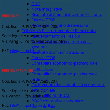
DUP
Nota Integrativa
Risultato di Amministrazione Presunto
PUBLIKA SRL
Calcolo FCDE
Parere dell’organo di revisione
Cod. fisc. e P. IVA 02213820208
COLONNA Riaccertamento e Rendiconto
Sede legale e operativa
Riaccertamento dei residui
Via Parigi 6, Porto Mantovano MN
Predisposizione rendiconto della
gestione
PEC
info@pec.publika.it
Risultato di amministrazione
Calcolo FCDE
Contabilità economico-patrimoniale
semplificata
PUBLIKA SERVIZI SRL
Contabilità economico-patrimoniale
ordinaria
Cod. fisc. e P. IVA 02476850207
Caricamento dati contabilità economico-
patrimoniale
Sede legale e operativa
Contabilità ACCRUAL
Via Vanoni 17, Viadana MN
BDAP contabilità economico-
PEC
info@pec.publikaservizi.it
patrimoniale