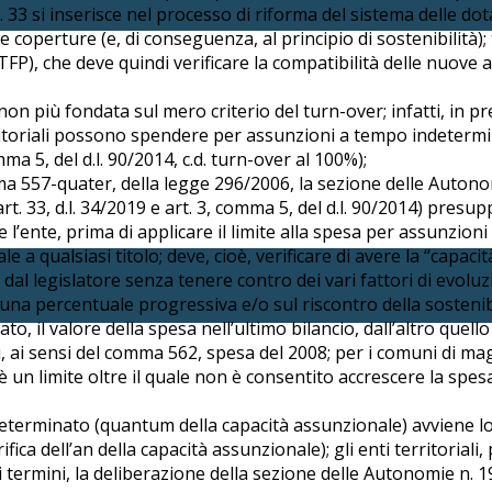
 33 si inserisce nel processo di riforma del sistema delle dotaz
coperture (e, di conseguenza, al principio di sostenibilità)
FP), che deve quindi verificare la compatibilità delle nuove a
on più fondata sul mero criterio del turn-over; infatti, in pr
erritoriali possono spendere per assunzioni a tempo indeter
ma 5, del d.l. 90/2014, c.d. turn-over al 100%);
omma 557-quater, della legge 296/2006, la sezione delle Autono
. 33, d.l. 34/2019 e art. 3, comma 5, del d.l. 90/2014) pres
 l’ente, prima di applicare il limite alla spesa per assunzion
 a qualsiasi titolo; deve, cioè, verificare di avere la “capaci
 dal legislatore senza tenere contro dei vari fattori di evolu
di una percentuale progressiva e/o sul riscontro della sosteni
to, il valore della spesa nell’ultimo bilancio, dall’altro quell
, ai sensi del comma 562, spesa del 2008; per i comuni di ma
è un limite oltre il quale non è consentito accrescere la spes
eterminato (quantum della capacità assunzionale) avviene l
verifica dell’an della capacità assunzionale); gli enti territori
sti termini, la deliberazione della sezione delle Autonomie