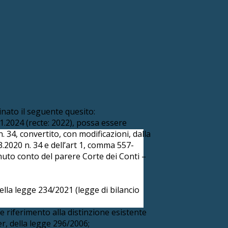
nato il seguente quesito:
.11.2024 (recte: 2022), possa essere
 n. 34, convertito, con modificazioni, dalla
.2020 n. 34 e dell’art 1, comma 557-
nuto conto del parere Corte dei Conti –
della legge 234/2021 (legge di bilancio
 riferimento alla distinzione esistente
ter, della legge 296/2006;