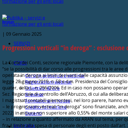
Personale
|
09 Gennaio 2025
SERVIZI
Progressioni verticali “in deroga” : esclusione 
La Corte dei Conti, sezione regionale Piemonte, con la del
CORSI
“se la possibilità di dar corso alle progressioni tra le aree d
operata in deroga ai limiti derivanti dalle capacità assunzioni 
Corsi in presenza e webinar
legge 28 giugno 2019, n. 58 e d.m. Presidenza del Consiglio 
Registrazioni webinar
quater, della L. n. 296/2006. Ed in caso non possano operar
Obiettivo 40 ore
Sez. Regionale di controllo dell’Abruzzo, di cui alla delibera
Brevinar
I magistrati contabili piemontesi, nel loro parere, hanno 
Formazione in house
– le progressioni verticali “in deroga” sono finanziate, anch
Credito formazione
2022) in misura non superiore allo 0,55% del monte salari d
Docenti
– in relazione a quanto affermato da ARAN sul tema, per qua
fra il limite alla spesa di personale degli enti posto dall’ar
EDITORIA