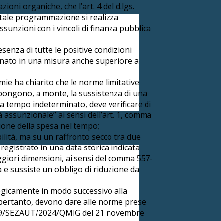
ioni organiche, che l’art. 4 del d.lgs.
; tale programmazione si realizza
ssunzioni con i vincoli di finanza pubblica
esenza di tutte le positive condizioni
minato in una misura anche superiore a
mie ha chiarito che le norme limitative
uppongono, a monte, la sussistenza di una
i a tempo indeterminato, deve verificare di
tà assunzionale” ai sensi dell’art. 1, comma
zione della spesa nel tempo;
bilità, ma su un raffronto secco tra due
o registrato in una data storica indicata
ggiori dimensioni, ai sensi del comma 557-
a e sussiste un obbligo di riduzione da
ogicamente in modo successivo alla
ali, pertanto, devono dare alle norme prese
 n. 19/SEZAUT/2024/QMIG del 21 novembre