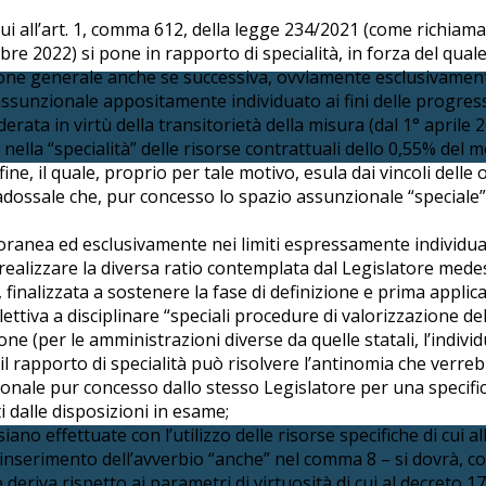
 cui all’art. 1, comma 612, della legge 234/2021 (come richiam
 2022) si pone in rapporto di specialità, in forza del quale
one generale anche se successiva, ovviamente esclusivamente e
ssunzionale appositamente individuato ai fini delle progressi
rata in virtù della transitorietà della misura (dal 1° aprile 
nella “specialità” delle risorse contrattuali dello 0,55% del 
, il quale, proprio per tale motivo, esula dai vincoli delle 
radossale che, pur concesso lo spazio assunzionale “speciale”
ranea ed esclusivamente nei limiti espressamente individuati 
i realizzare la diversa ratio contemplata dal Legislatore mede
 finalizzata a sostenere la fase di definizione e prima appli
lettiva a disciplinare “speciali procedure di valorizzazione 
ione (per le amministrazioni diverse da quelle statali, l’indi
o il rapporto di specialità può risolvere l’antinomia che verre
zionale pur concesso dallo stesso Legislatore per una specifi
i dalle disposizioni in esame;
siano effettuate con l’utilizzo delle risorse specifiche di cui 
l’inserimento dell’avverbio “anche” nel comma 8 – si dovrà, c
 deriva rispetto ai parametri di virtuosità di cui al decreto 1