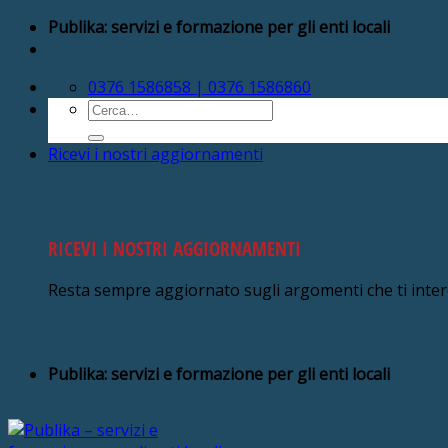
Salta
Publika: servizi e formazione per gli enti locali
ai
contenuti
0376 1586858 | 0376 1586860
Cerca:
Ricevi i nostri aggiornamenti
RICEVI I NOSTRI AGGIORNAMENTI
Resta sempre aggiornato sugli argomenti che ti inte
Publika: servizi e formazione per gli enti locali