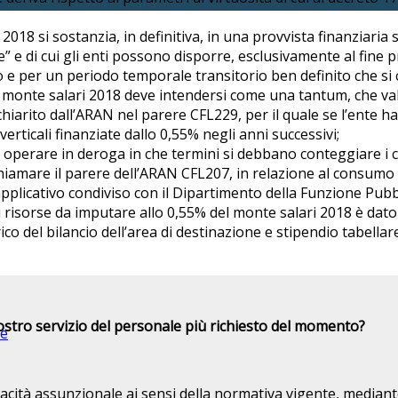
018 si sostanzia, in definitiva, in una provvista finanziaria s
e” e di cui gli enti possono disporre, esclusivamente al fine p
o e per un periodo temporale transitorio ben definito che si
 monte salari 2018 deve intendersi come una tantum, che vale
arito dall’ARAN nel parere CFL229, per il quale se l’ente ha u
rticali finanziate dallo 0,55% negli anni successivi;
 operare in deroga in che termini si debbano conteggiare i c
chiamare il parere dell’ARAN CFL207, in relazione al consumo 
plicativo condiviso con il Dipartimento della Funzione Pubbl
risorse da imputare allo 0,55% del monte salari 2018 è dato da
ico del bilancio dell’area di destinazione e stipendio tabella
ostro servizio del personale più richiesto del momento?
ne
capacità assunzionale ai sensi della normativa vigente, median