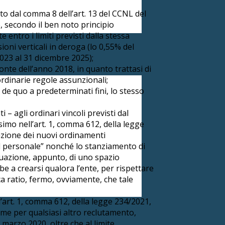
ato dal comma 8 dell’art. 13 del CCNL del
, secondo il ben noto principio
ntro i limiti previsti dalla stessa
oni verticali in deroga (lo 0,55% del
2023 al 31 dicembre 2025);
monte dell’anno 2018, in quanto trattasi di
ordinarie regole assunzionali;
 de quo a predeterminati fini, lo stesso
– agli ordinari vincoli previsti dal
simo nell’art. 1, comma 612, della legge
cazione dei nuovi ordinamenti
del personale” nonché lo stanziamento di
viduazione, appunto, di uno spazio
bbe a crearsi qualora l’ente, per rispettare
ca ratio, fermo, ovviamente, che tale
all’art. 1, comma 612, della legge 234/2021,
ome per qualsiasi altro reclutamento,
7 marzo 2020, oltre che al limite