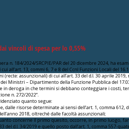
dai vincoli di spesa per lo 0,55%
ibera n. 184/2024/SRCPIE/PAR del 20 dicembre 2024, ha esami
i cui all’art. 13, commi 6, 7 e 8 del Ccnl Funzioni Locali del 16
(recte: assunzionali) di cui all’art. 33 del d.l. 30 aprile 2019,
dei Ministri – Dipartimento della Funzione Pubblica del 17.03
e in deroga in che termini si debbano conteggiare i costi, te
zione n. 272/2022”.
evidenziato quanto segue:
e, dalle risorse determinate ai sensi dell’art. 1, comma 612, 
ell’anno 2018, oltreché dalle facoltà assunzionali;
nto concerne il primo quesito, occorre, in primo luogo, fare
t. 33 del d.l. 34/2019 e quello posto dall’art. 1, comma 557-qua