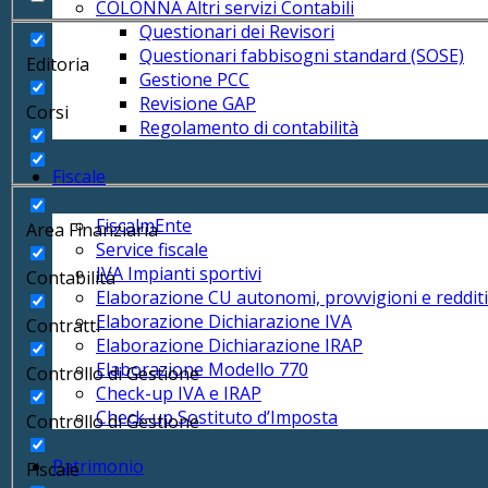
COLONNA Altri servizi Contabili
Questionari dei Revisori
Questionari fabbisogni standard (SOSE)
Editoria
Gestione PCC
Revisione GAP
Corsi
Regolamento di contabilità
Fiscale
FiscalmEnte
Area Finanziaria
Service fiscale
IVA Impianti sportivi
Contabilità
Elaborazione CU autonomi, provvigioni e redditi
Elaborazione Dichiarazione IVA
Contratti
Elaborazione Dichiarazione IRAP
Elaborazione Modello 770
Controllo di Gestione
Check-up IVA e IRAP
Check-up Sostituto d’Imposta
Controllo di Gestione
Patrimonio
Fiscale