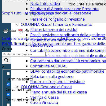
Nota Integrativa
tuo Ente sulla base 
Risultato di Amministrazione Presunto
Scopri tutti i servizi di Publika dedicati al personale
Calcolo FCDE
Parere dell’organo di revisione
COLONNA Riaccertamento e Rendiconto
Riaccertamento dei residui
Predisposizione rendiconto della gestione
Conferenza Stato-città: proroga dei Bilanci di previsione 2
Risultato di amministrazione
PNRR: firmato il decreto ministeriale per l’erogazione dell
Calcolo FCDE
Cerca
Contabilità economico-patrimoniale sempli
Contabilità economico-patrimoniale ordina
Caricamento dati contabilità economico-pa
Contabilità ACCRUAL
BDAP contabilità economico-patrimoniale
Relazione sulla gestione
Termine esatto
Parere dell’organo di revisione
COLONNA Gestione di Cassa
Cerca nei titoli
Piano annuale dei flussi di cassa
Verifica di Cassa
Cerca nei contenuti
Cassa Vincolata