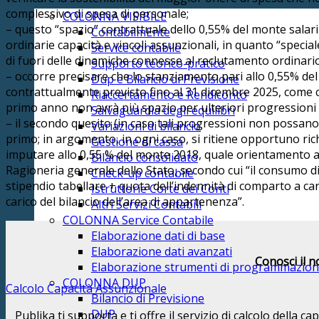
complessivo di spesa di personale;
COLONNA VISIBILE
– questo “spazio” contrattuale dello 0,55% del monte salari 2
ContabilmEnte
ordinarie capacità e vincoli assunzionali, in quanto “special
Service contabile
di fuori delle dinamiche connesse al reclutamento ordinari
Supporto teorico-pratico
– occorre precisare che lo stanziamento pari allo 0,55% del
Dup e Bilancio di Previsione
contrattualmente previsto fino al 31 dicembre 2025, come chi
Riaccertamento e Rendiconto
primo anno non avrà più spazio per ulteriori progressioni ve
Salvaguardia degli equilibri
– il secondo quesito (in caso tali progressioni non possano
Variazioni di bilancio
primo; in argomento, in ogni caso, si ritiene opportuno ri
Gestione di cassa
imputare allo 0,55 % del monte 2018, quale orientamento ap
Bilancio consolidato
Ragioneria generale dello Stato, secondo cui “il consumo di 
Check-up contabile
stipendio tabellare + quota dell’indennità di comparto a car
Istruttorie Corte dei Conti
carico del bilancio dell’area di appartenenza”.
Altri Servizi Contabili
COLONNA Service Contabile
Elaborazione dati di base
Elaborazione dati avanzati
Conosci il n
Elaborazione strumenti di programmazio
COLONNA DUP
Calcolo Capacità Assunzionale
Bilancio di Previsione
DUP
Publika ti supporta e ti offre il servizio di calcolo della 