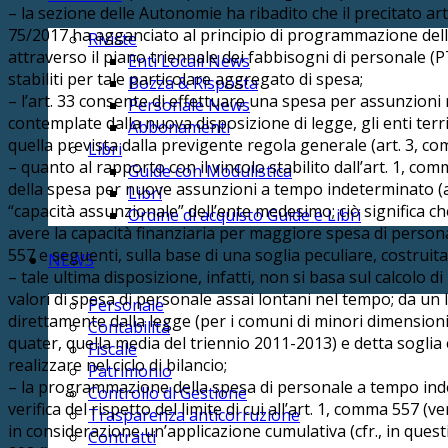
– la sezione delle Autonomie ha ribadito che il precitato art.
75/2017 ha agganciato al principio di programmazione delle 
Riviste
attraverso il piano triennale dei fabbisogni di personale (PT
Enti Locali News
stabiliti per tale particolare aggregato di spesa;
Bozza & Risposta
– l’art. 33 consente di effettuare una spesa per assunzioni n
Personale News
contemplate dalla nuova disposizione di legge, gli enti t
Abbonamenti
quella prevista dalla previgente regola generale (art. 3, com
Libri
– quanto al rapporto con il vincolo stabilito dall’art. 1, c
Guide con Modulistica
della spesa per nuove assunzioni a tempo indeterminato (art
Libri
“capacità assunzionale” dell’ente medesimo; ciò significa che
Ordine di acquisto Guide e Libri
avere la capacità finanziaria per maggiore spesa di personale
557 e seguenti, sulla base di una soglia peculiare, costruita
NEWS
– tale ultima disposizione, infatti, non si basa sul calcolo 
valori di spesa di personale assai lontani nel tempo; da un la
Personale
direttamente dalla legge (per i comuni di minori dimensioni
Contabilità
quater, quella media del triennio 2011-2013) e detta soglia 
Fiscale
realizzare nel ciclo di bilancio;
Patrimonio
– la programmazione della spesa di personale a tempo ind
Controllo di Gestione
verifica del rispetto del limite di cui all’art. 1, comma 557 (
Trasparenza anticorruzione
in considerazione un’applicazione cumulativa (cfr., in que
Contratti