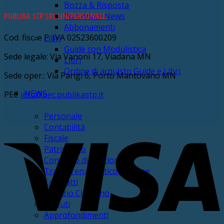
Bozza & Risposta
PUBLIKA STP SRL UNIPERSONALE
Personale News
Abbonamenti
Cod. fisc. e P. IVA 02523600209
Libri
Guide con Modulistica
Sede legale: Via Vanoni 17, Viadana MN
Libri
Ordine di acquisto Guide e Libri
Sede oper.: Via Parigi 6, Porto Mantovano MN
NEWS
PEC
info@pec.publikastp.it
Personale
Contabilità
V
Fiscale
Patrimonio
Controllo di Gestione
Trasparenza anticorruzione
Contratti
Servizio Cittadino
Tributi
Approfondimenti