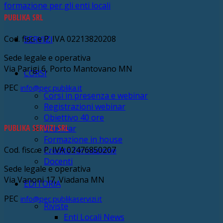
PUBLIKA SRL
Cod. fisc. e P. IVA 02213820208
SERVIZI
Sede legale e operativa
Via Parigi 6, Porto Mantovano MN
CORSI
PEC
info@pec.publika.it
Corsi in presenza e webinar
Registrazioni webinar
Obiettivo 40 ore
PUBLIKA SERVIZI SRL
Brevinar
Formazione in house
Cod. fisc. e P. IVA 02476850207
Credito formazione
Docenti
Sede legale e operativa
Via Vanoni 17, Viadana MN
EDITORIA
PEC
info@pec.publikaservizi.it
Riviste
Enti Locali News