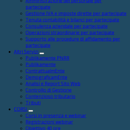
Amministrazione del personale per
partecipate
Gestione IVA e imposte dirette per partecipate
Tenuta contabilità e bilanci per partecipate
Consulenza aziendale per partecipate
Operazioni straordinarie per partecipate
Supporto alle procedure di affidamento per
partecipate
Altri Servizi
Publikamente PNRR
Publikamente
ContrattualmEnte
DemograficamEnte
Analisi e Report Sito Web
Controllo di Gestione
Contenzioso tributario
Tributi
CORSI
Corsi in presenza e webinar
Registrazioni webinar
Obiettivo 40 ore