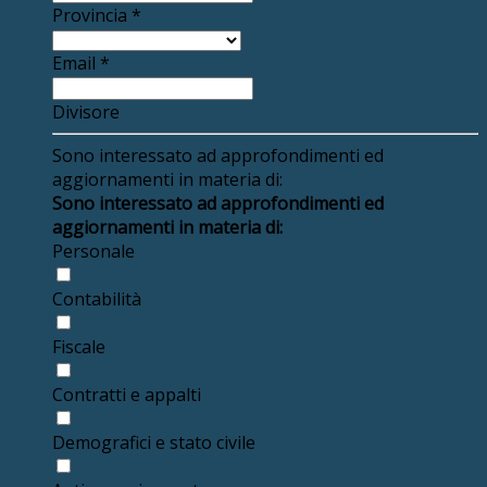
Provincia
*
Email
*
Divisore
Sono interessato ad approfondimenti ed
aggiornamenti in materia di:
Sono interessato ad approfondimenti ed
aggiornamenti in materia di:
Personale
Contabilità
Fiscale
Contratti e appalti
Demografici e stato civile