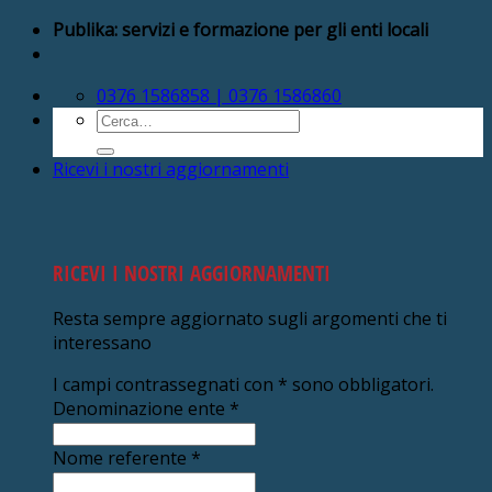
Salta
Publika: servizi e formazione per gli enti locali
ai
contenuti
0376 1586858 | 0376 1586860
Cerca:
Ricevi i nostri aggiornamenti
RICEVI I NOSTRI AGGIORNAMENTI
Resta sempre aggiornato sugli argomenti che ti
interessano
I campi contrassegnati con
*
sono obbligatori.
Denominazione ente
*
Nome referente
*