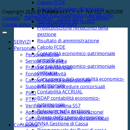
Calcolo FCDE
Parere dell’organo di revisione
Copyright 2026 ©
Publika s.r.l.
C.F. e P. IVA 02213820208
COLONNA Riaccertamento e Rendiconto
Contatti
-
Dati Societari
-
Codice etico
-
Disclaimer
-
Riaccertamento dei residui
Cookie policy
-
Informativa privacy
Predisposizione rendiconto della
gestione
Risultato di amministrazione
SERVIZI
Calcolo FCDE
Personale
Contabilità economico-patrimoniale
PersonalmEnte
semplificata
Service buste paga
Contabilità economico-patrimoniale
Pratiche previdenziali
ordinaria
Fondo Produttività
Caricamento dati contabilità economico-
Calcolo Capacità assunzionale
patrimoniale
Supporto per procedure concorsuali
Contabilità ACCRUAL
PIAO
BDAP contabilità economico-
PTFP
patrimoniale
Verifica limite comma 557
Relazione sulla gestione
Applicazione CCNL – In lavorazione!
Parere dell’organo di revisione
Calcolo indennità amministratori locali
COLONNA Gestione di Cassa
Contabilità