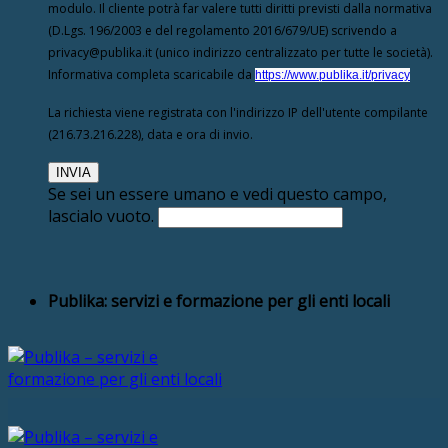
modulo. Il cliente potrà far valere tutti diritti previsti dalla normativa
(D.Lgs. 196/2003 e del regolamento 2016/679/UE) scrivendo a
privacy@publika.it (unico indirizzo centralizzato per tutte le società).
Informativa completa scaricabile da
https://www.publika.it/privacy
La richiesta viene registrata con l'indirizzo IP dell'utente compilante
(216.73.216.228), data e ora di invio.
Se sei un essere umano e vedi questo campo,
lascialo vuoto.
Publika: servizi e formazione per gli enti locali