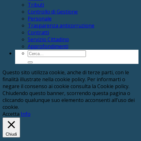
Tributi
Controllo di Gestione
Personale
Trasparenza anticorruzione
Contratti
Servizio Cittadino
Approfondimenti
Cerca:
Questo sito utilizza cookie, anche di terze parti, con le
finalità illustrate nella cookie policy. Per informarti o
negare il consenso ai cookie consulta la Cookie policy.
Chiudendo questo banner, scorrendo questa pagina o
cliccando qualunque suo elemento acconsenti all’uso dei
cookie.
Accetta
Info
Chiudi