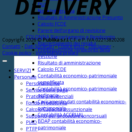
DUP
Nota Integrativa
Risultato di Amministrazione Presunto
Calcolo FCDE
Parere dell’organo di revisione
COLONNA Riaccertamento e Rendiconto
Copyright 2026 ©
Publika s.r.l.
C.F. e P. IVA 02213820208
Riaccertamento dei residui
Contatti
-
Dati Societari
-
Codice etico
-
Disclaimer
-
Predisposizione rendiconto della
Cookie policy
-
Informativa privacy
gestione
Risultato di amministrazione
Calcolo FCDE
SERVIZI
Contabilità economico-patrimoniale
Personale
semplificata
PersonalmEnte
Contabilità economico-patrimoniale
Service buste paga
ordinaria
Pratiche previdenziali
Caricamento dati contabilità economico-
Fondo Produttività
patrimoniale
Calcolo Capacità assunzionale
Contabilità ACCRUAL
Supporto per procedure concorsuali
BDAP contabilità economico-
PIAO
patrimoniale
PTFP