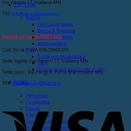
Via Vanoni 17, Viadana MN
EDITORIA
PEC
info@pec.publikaservizi.it
Riviste
Enti Locali News
Bozza & Risposta
PUBLIKA STP SRL UNIPERSONALE
Personale News
Abbonamenti
Cod. fisc. e P. IVA 02523600209
Libri
Guide con Modulistica
Sede legale: Via Vanoni 17, Viadana MN
Libri
Ordine di acquisto Guide e Libri
Sede oper.: Via Parigi 6, Porto Mantovano MN
NEWS
PEC
info@pec.publikastp.it
Personale
Contabilità
V
Fiscale
Patrimonio
Controllo di Gestione
Trasparenza anticorruzione