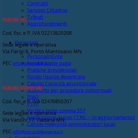
Contratti
Servizio Cittadino
Tributi
PUBLIKA SRL
Approfondimenti
Cod. fisc. e P. IVA 02213820208
Personale
Sede legale e operativa
Via Parigi 6, Porto Mantovano MN
PersonalmEnte
PEC
Service buste paga
info@pec.publika.it
Pratiche previdenziali
Fondo risorse decentrate
Calcolo Capacità assunzionale
PUBLIKA SERVIZI SRL
Supporto per procedure concorsuali
PIAO
Cod. fisc. e P. IVA 02476850207
PTFP
Verifica limite comma 557
Sede legale e operativa
Applicazione nuovo CCNL – In aggiornamento!
Via Vanoni 17, Viadana MN
Calcolo indennità amministratori locali
PEC
info@pec.publikaservizi.it