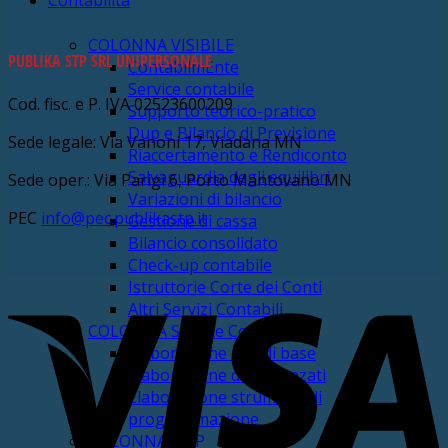
Contabilità
COLONNA VISIBILE
PUBLIKA STP SRL UNIPERSONALE
ContabilmEnte
Service contabile
Cod. fisc. e P. IVA 02523600209
Supporto teorico-pratico
Dup e Bilancio di Previsione
Sede legale: Via Vanoni 17, Viadana MN
Riaccertamento e Rendiconto
Salvaguardia degli equilibri
Sede oper.: Via Parigi 6, Porto Mantovano MN
Variazioni di bilancio
PEC
info@pec.publikastp.it
Gestione di cassa
Bilancio consolidato
Check-up contabile
V
Istruttorie Corte dei Conti
Altri Servizi Contabili
COLONNA Service Contabile
Elaborazione dati di base
Elaborazione dati avanzati
Elaborazione strumenti di
programmazione
COLONNA DUP