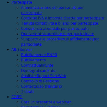
Partecipate
Amministrazione del personale per
partecipate
Gestione IVA e imposte dirette per partecipate
Tenuta contabilità e bilanci per partecipate
Consulenza aziendale per partecipate
Operazioni straordinarie per partecipate
Supporto alle procedure di affidamento per
partecipate
Altri Servizi
Publikamente PNRR
Publikamente
ContrattualmEnte
DemograficamEnte
Analisi e Report Sito Web
Controllo di Gestione
Contenzioso tributario
Tributi
CORSI
Corsi in presenza e webinar