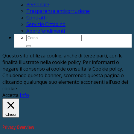
Personale
Trasparenza anticorruzione
Contratti
Servizio Cittadino
Approfondimenti
Cerca:
Questo sito utilizza cookie, anche di terze parti, con le
finalità illustrate nella cookie policy. Per informarti o
negare il consenso ai cookie consulta la Cookie policy.
Chiudendo questo banner, scorrendo questa pagina o
cliccando qualunque suo elemento acconsenti all’uso dei
cookie.
Accetta
Info
Chiudi
Privacy Overview