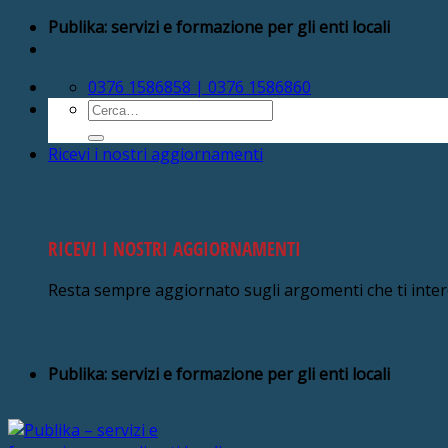
Salta
Publika: servizi e formazione per gli enti locali
ai
contenuti
0376 1586858 | 0376 1586860
Cerca:
Ricevi i nostri aggiornamenti
RICEVI I NOSTRI AGGIORNAMENTI
Resta sempre aggiornato sugli argomenti che ti inte
Publika: servizi e formazione per gli enti locali