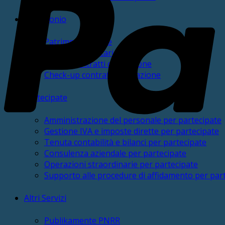
Patrimonio
PatrimonialmEnte
Gestione inventario
Service contratti di locazione
Check-up contratti di locazione
Partecipate
Amministrazione del personale per partecipate
Gestione IVA e imposte dirette per partecipate
Tenuta contabilità e bilanci per partecipate
Consulenza aziendale per partecipate
Operazioni straordinarie per partecipate
Supporto alle procedure di affidamento per par
Altri Servizi
Publikamente PNRR