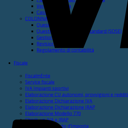
Verifica di Cassa
Cassa Vincolata
COLONNA Altri servizi Contabili
Questionari dei Revisori
Questionari fabbisogni standard (SOSE)
Gestione PCC
Revisione GAP
Regolamento di contabilità
Fiscale
FiscalmEnte
Service fiscale
IVA Impianti sportivi
Elaborazione CU autonomi, provvigioni e redditi
Elaborazione Dichiarazione IVA
Elaborazione Dichiarazione IRAP
Elaborazione Modello 770
Check-up IVA e IRAP
Check-up Sostituto d’Imposta