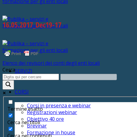
16.05.2017_Dec19-17
Elenco dei revisori dei conti degli enti locali
Cerca
SERVIZI
CORSI
Corsi in presenza e webinar
Termine esatto
Registrazioni webinar
Obiettivo 40 ore
Cerca nei titoli
Brevinar
Formazione in house
Cerca nei contenuti