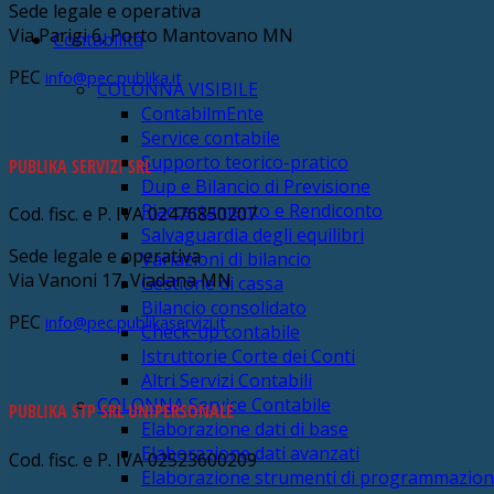
Sede legale e operativa
Via Parigi 6, Porto Mantovano MN
Contabilità
PEC
info@pec.publika.it
COLONNA VISIBILE
ContabilmEnte
Service contabile
Supporto teorico-pratico
PUBLIKA SERVIZI SRL
Dup e Bilancio di Previsione
Riaccertamento e Rendiconto
Cod. fisc. e P. IVA 02476850207
Salvaguardia degli equilibri
Sede legale e operativa
Variazioni di bilancio
Via Vanoni 17, Viadana MN
Gestione di cassa
Bilancio consolidato
PEC
info@pec.publikaservizi.it
Check-up contabile
Istruttorie Corte dei Conti
Altri Servizi Contabili
COLONNA Service Contabile
PUBLIKA STP SRL UNIPERSONALE
Elaborazione dati di base
Elaborazione dati avanzati
Cod. fisc. e P. IVA 02523600209
Elaborazione strumenti di programmazio