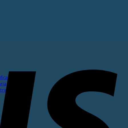
ficata
ria
trimoniale