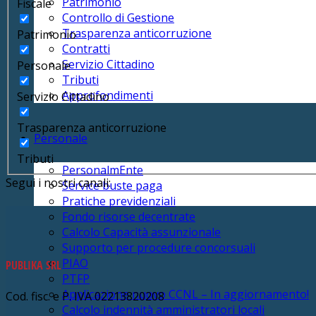
Patrimonio
Fiscale
Controllo di Gestione
Trasparenza anticorruzione
Patrimonio
Contratti
Servizio Cittadino
Personale
Tributi
Approfondimenti
Servizio Cittadino
Trasparenza anticorruzione
Personale
Tributi
PersonalmEnte
Segui i nostri canali:
Service buste paga
Pratiche previdenziali
Fondo risorse decentrate
Calcolo Capacità assunzionale
Supporto per procedure concorsuali
PIAO
PUBLIKA SRL
PTFP
Applicazione nuovo CCNL – In aggiornamento!
Cod. fisc. e P. IVA 02213820208
Calcolo indennità amministratori locali