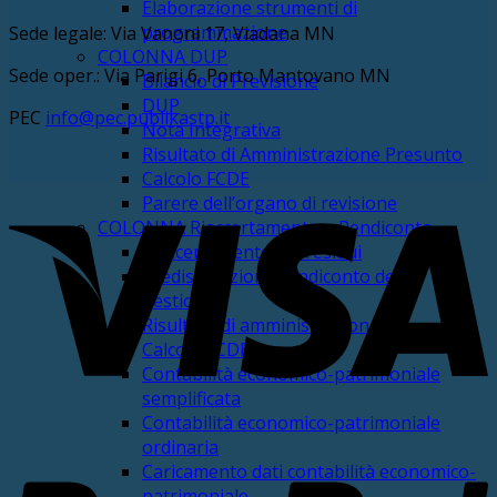
Elaborazione strumenti di
programmazione
Sede legale: Via Vanoni 17, Viadana MN
COLONNA DUP
Sede oper.: Via Parigi 6, Porto Mantovano MN
Bilancio di Previsione
DUP
PEC
info@pec.publikastp.it
Nota Integrativa
Risultato di Amministrazione Presunto
Calcolo FCDE
V
Parere dell’organo di revisione
COLONNA Riaccertamento e Rendiconto
Riaccertamento dei residui
Predisposizione rendiconto della
gestione
Risultato di amministrazione
Calcolo FCDE
Contabilità economico-patrimoniale
semplificata
Contabilità economico-patrimoniale
P
ordinaria
Caricamento dati contabilità economico-
patrimoniale