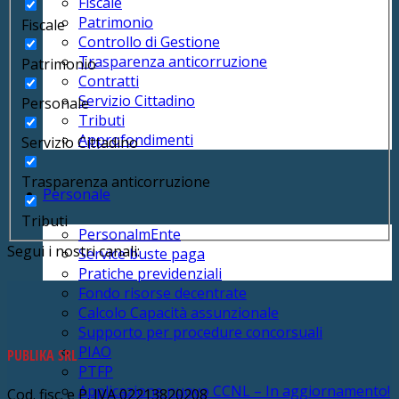
Fiscale
Patrimonio
Fiscale
Controllo di Gestione
Trasparenza anticorruzione
Patrimonio
Contratti
Servizio Cittadino
Personale
Tributi
Approfondimenti
Servizio Cittadino
Trasparenza anticorruzione
Personale
Tributi
PersonalmEnte
Segui i nostri canali:
Service buste paga
Pratiche previdenziali
Fondo risorse decentrate
Calcolo Capacità assunzionale
Supporto per procedure concorsuali
PIAO
PUBLIKA SRL
PTFP
Applicazione nuovo CCNL – In aggiornamento!
Cod. fisc. e P. IVA 02213820208