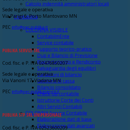
Calcolo indennità amministratori locali
Sede legale e operativa
Via Parigi 6, Porto Mantovano MN
Contabilità
PEC
info@pec.publika.it
COLONNA VISIBILE
ContabilmEnte
Service contabile
Supporto teorico-pratico
PUBLIKA SERVIZI SRL
Dup e Bilancio di Previsione
Riaccertamento e Rendiconto
Cod. fisc. e P. IVA 02476850207
Salvaguardia degli equilibri
Sede legale e operativa
Variazioni di bilancio
Via Vanoni 17, Viadana MN
Gestione di cassa
Bilancio consolidato
PEC
info@pec.publikaservizi.it
Check-up contabile
Istruttorie Corte dei Conti
Altri Servizi Contabili
COLONNA Service Contabile
PUBLIKA STP SRL UNIPERSONALE
Elaborazione dati di base
Elaborazione dati avanzati
Cod. fisc. e P. IVA 02523600209