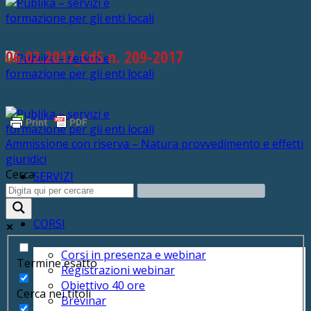
06.02.2017_CdS n. 209-2017
Ammissione con riserva – Natura provvedimento e effetti
giuridici
Cerca
SERVIZI
CORSI
Corsi in presenza e webinar
Termine esatto
Registrazioni webinar
Obiettivo 40 ore
Cerca nei titoli
Brevinar