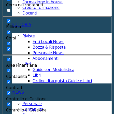
Formazione in house
Cerca nei contenuti
Credito formazione
Docenti
EDITORIA
Editoria
Riviste
Corsi
Enti Locali News
Bozza & Risposta
Personale News
Abbonamenti
Libri
Area Finanziaria
Guide con Modulistica
Libri
Contabilità
Ordine di acquisto Guide e Libri
Contratti
NEWS
Controllo di Gestione
Personale
Contabilità
Controllo di Gestione