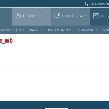
0376 1586858
I
CORSI
EDITORIA
NE
CONTABILITÀ
FISCALE
PATRIMONIO
PARTECIPATE
ALT
ne_wb