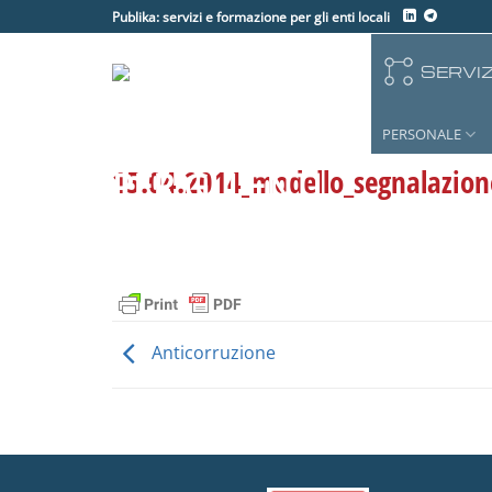
Salta
Publika: servizi e formazione per gli enti locali
ai
contenuti
SERVIZ
PERSONALE
15.04.2014_modello_segnalazio
Anticorruzione