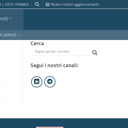
 | 0376 1586860
Ricevi i nostri aggiornamenti
WS
RI SERVIZI
Cerca
Segui i nostri canali: