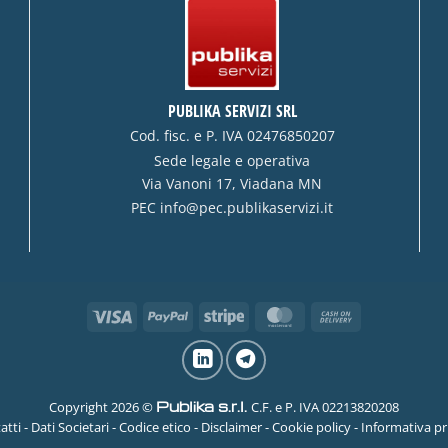
PUBLIKA SERVIZI SRL
Cod. fisc. e P. IVA 02476850207
Sede legale e operativa
Via Vanoni 17, Viadana MN
PEC
info@pec.publikaservizi.it
Visa
PayPal
Stripe
MasterCard
Cash
On
Delivery
Publika s.r.l.
Copyright 2026 ©
C.F. e P. IVA 02213820208
atti
-
Dati Societari
-
Codice etico
-
Disclaimer
-
Cookie policy
-
Informativa pr