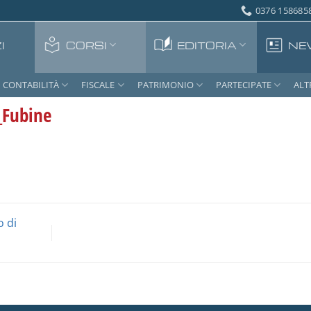
0376 1586858
I
CORSI
EDITORIA
NE
CONTABILITÀ
FISCALE
PATRIMONIO
PARTECIPATE
ALT
_Fubine
o di