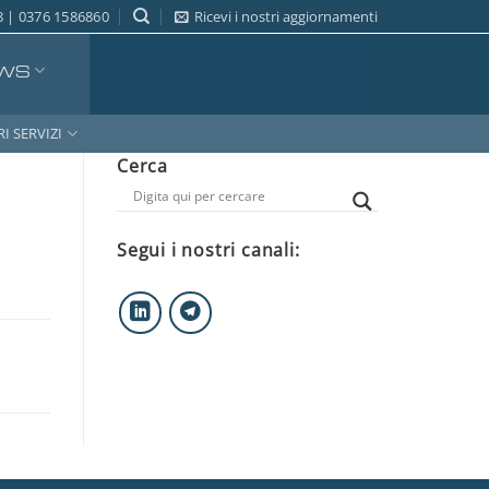
 | 0376 1586860
Ricevi i nostri aggiornamenti
WS
RI SERVIZI
Cerca
Segui i nostri canali: