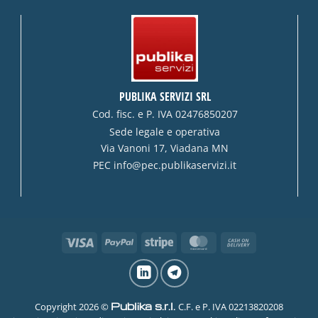
PUBLIKA SERVIZI SRL
Cod. fisc. e P. IVA 02476850207
Sede legale e operativa
Via Vanoni 17, Viadana MN
PEC
info@pec.publikaservizi.it
Visa
PayPal
Stripe
MasterCard
Cash
On
Delivery
Publika s.r.l.
Copyright 2026 ©
C.F. e P. IVA 02213820208