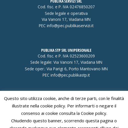
PUBLIKA SERVIZI SRL
Cod. fisc. e P. IVA 02476850207
Sede legale e operativa
Via Vanoni 17, Viadana MN
PEC
info@pec.publikaservizi.it
PUBLIKA STP SRL UNIPERSONALE
Cod. fisc. e P. IVA 02523600209
Sede legale: Via Vanoni 17, Viadana MN
Sede oper.: Via Parigi 6, Porto Mantovano MN
PEC
info@pec.publikastp.it
Questo sito utilizza cookie, anche di terze parti, con le finalità
Visa
PayPal
Stripe
MasterCard
Cash
illustrate nella cookie policy. Per informarti o negare il
On
consenso ai cookie consulta la Cookie policy.
Delivery
Chiudendo questo banner, scorrendo questa pagina o