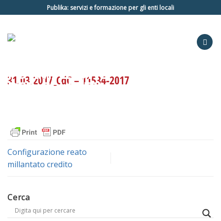
Salta
Publika: servizi e formazione per gli enti locali
ai
contenuti
31.03.2017_CdC – 11534-2017
Configurazione reato
millantato credito
Cerca