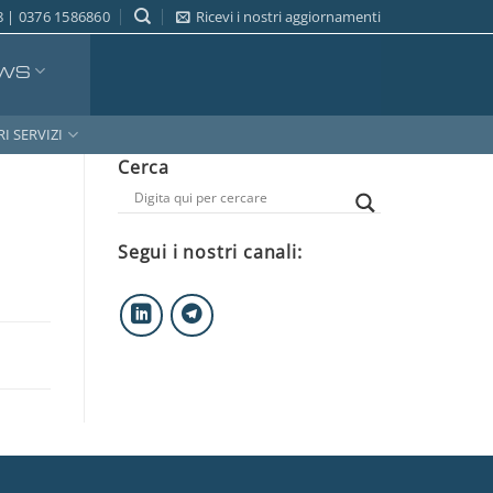
 | 0376 1586860
Ricevi i nostri aggiornamenti
WS
RI SERVIZI
Cerca
Segui i nostri canali: