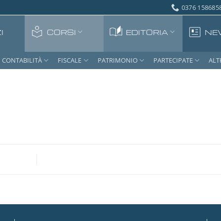
0376 1586858
I
CORSI
EDITORIA
NE
CONTABILITÀ
FISCALE
PATRIMONIO
PARTECIPATE
ALT