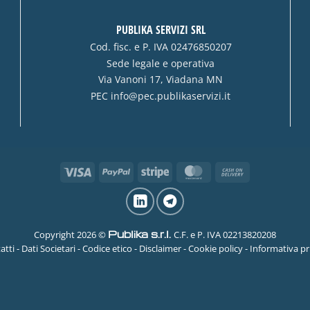
PUBLIKA SERVIZI SRL
Cod. fisc. e P. IVA 02476850207
Sede legale e operativa
Via Vanoni 17, Viadana MN
PEC
info@pec.publikaservizi.it
Visa
PayPal
Stripe
MasterCard
Cash
On
Delivery
Publika s.r.l.
Copyright 2026 ©
C.F. e P. IVA 02213820208
atti
-
Dati Societari
-
Codice etico
-
Disclaimer
-
Cookie policy
-
Informativa pr