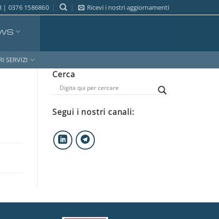
 | 0376 1586860
Ricevi i nostri aggiornamenti
WS
RI SERVIZI
Cerca
Segui i nostri canali: