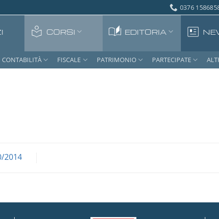
0376 1586858
I
CORSI
EDITORIA
NE
CONTABILITÀ
FISCALE
PATRIMONIO
PARTECIPATE
ALT
0/2014