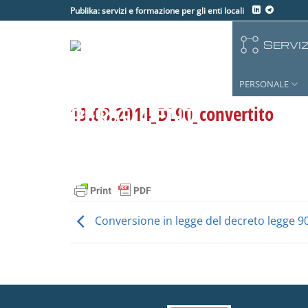
Salta
Publika: servizi e formazione per gli enti locali
ai
contenuti
SERVIZ
PERSONALE
19.08.2014_DL90_convertito
Conversione in legge del decreto legge 9