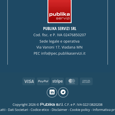
PUBLIKA SERVIZI SRL
Cod. fisc. e P. IVA 02476850207
Sede legale e operativa
Via Vanoni 17, Viadana MN
PEC
info@pec.publikaservizi.it
Visa
PayPal
Stripe
MasterCard
Cash
On
Delivery
Publika s.r.l.
Copyright 2026 ©
C.F. e P. IVA 02213820208
atti
-
Dati Societari
-
Codice etico
-
Disclaimer
-
Cookie policy
-
Informativa pr