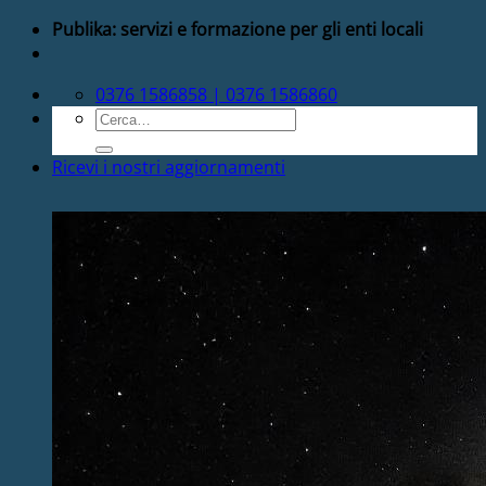
Salta
Publika: servizi e formazione per gli enti locali
ai
contenuti
0376 1586858 | 0376 1586860
Cerca:
Ricevi i nostri aggiornamenti