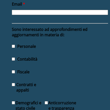
Email
*
Sono interessato ad approfondimenti ed
aggiornamenti in materia di:
Personale
Contabilità
Fiscale
Contratti e
appalti
Demografici e
Anticorruzione
stato civile
e trasparenza