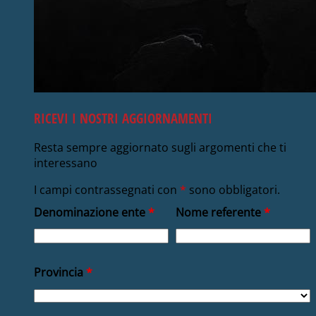
RICEVI I NOSTRI AGGIORNAMENTI
Resta sempre aggiornato sugli argomenti che ti
interessano
I campi contrassegnati con
*
sono obbligatori.
Denominazione ente
*
Nome referente
*
Provincia
*