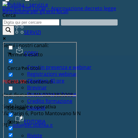
Decreto Enti Locali – Approvazione decreto legge
Cerca
SERVIZI
Segui i nostri canali:
CORSI
Termine esatto
Corsi in presenza e webinar
Cerca nei titoli
Registrazioni webinar
Obiettivo 40 ore
PUBLIKA SRL
Cerca nei contenuti
Brevinar
Formazione in house
Cod. fisc. e P. IVA 02213820208
Credito formazione
Sede legale e operativa
Docenti
Editoria
Via Parigi 6, Porto Mantovano MN
Corsi
EDITORIA
PEC
info@pec.publika.it
Riviste