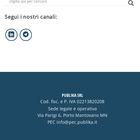
Segui i nostri canali:
PUBLIKA SRL
Cod. fisc. e P. IVA 02213820208
Sede legale e operativa
Via Parigi 6, Porto Mantovano MN
PEC
info@pec.publika.it