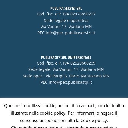
PUBLIKA SERVIZI SRL
Cod. fisc. e P. IVA 02476850207
Sede legale e operativa
Via Vanoni 17, Viadana MN
PEC
info@pec.publikaservizi.it
PUBLIKA STP SRL UNIPERSONALE
Cod. fisc. e P. IVA 02523600209
Sede legale: Via Vanoni 17, Viadana MN
Sede oper.: Via Parigi 6, Porto Mantovano MN
PEC
info@pec.publikastp.it
Questo sito utilizza cookie, anche di terze parti, con le finalità
Visa
PayPal
Stripe
MasterCard
Cash
illustrate nella cookie policy. Per informarti o negare il
On
consenso ai cookie consulta la Cookie policy.
Delivery
Chiudendo questo banner, scorrendo questa pagina o