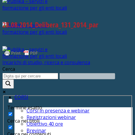
28.08.2014_Delibera_131_2014_par
Incarichi di studio, ricerca e consulenza
Cerca
SERVIZI
CORSI
Termine esatto
Corsi in presenza e webinar
Registrazioni webinar
Cerca nei titoli
Obiettivo 40 ore
Brevinar
Cerca nei contenuti