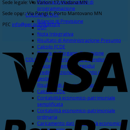
Elaborazione strumenti di
Sede legale: Via Vanoni 17, Viadana MN
programmazione
Sede oper.: Via Parigi 6, Porto Mantovano MN
COLONNA DUP
Bilancio di Previsione
PEC
info@pec.publikastp.it
DUP
Nota Integrativa
Risultato di Amministrazione Presunto
V
Calcolo FCDE
Parere dell’organo di revisione
COLONNA Riaccertamento e Rendiconto
Riaccertamento dei residui
Predisposizione rendiconto della
gestione
Risultato di amministrazione
Calcolo FCDE
Contabilità economico-patrimoniale
semplificata
P
Contabilità economico-patrimoniale
ordinaria
Caricamento dati contabilità economico-
patrimoniale