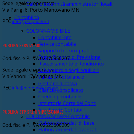
Sede legale e operativa
Calcolo indennità amministratori locali
Via Parigi 6, Porto Mantovano MN
Contabilità
PEC
info@pec.publika.it
COLONNA VISIBILE
ContabilmEnte
Service contabile
PUBLIKA SERVIZI SRL
Supporto teorico-pratico
Dup e Bilancio di Previsione
Cod. fisc. e P. IVA 02476850207
Riaccertamento e Rendiconto
Sede legale e operativa
Salvaguardia degli equilibri
Via Vanoni 17, Viadana MN
Variazioni di bilancio
Gestione di cassa
PEC
info@pec.publikaservizi.it
Bilancio consolidato
Check-up contabile
Istruttorie Corte dei Conti
Altri Servizi Contabili
PUBLIKA STP SRL UNIPERSONALE
COLONNA Service Contabile
Elaborazione dati di base
Cod. fisc. e P. IVA 02523600209
Elaborazione dati avanzati