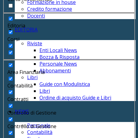
Formazione in house
Credito formazione
Docenti
Editoria
EDITORIA
Corsi
Riviste
Enti Locali News
Bozza & Risposta
Personale News
Abbonamenti
Area Finanziaria
Libri
Guide con Modulistica
Contabilità
Libri
Ordine di acquisto Guide e Libri
Contratti
NEWS
Controllo di Gestione
Personale
Controllo di Gestione
Contabilità