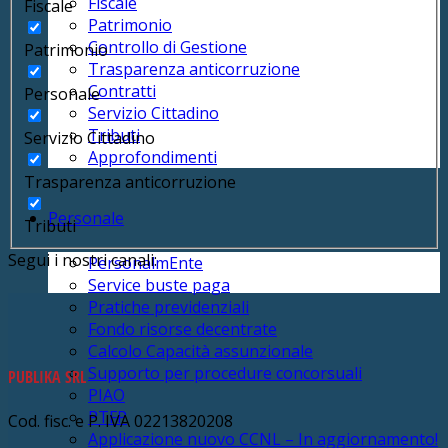
Fiscale
Fiscale
Patrimonio
Controllo di Gestione
Patrimonio
Trasparenza anticorruzione
Contratti
Personale
Servizio Cittadino
Tributi
Servizio Cittadino
Approfondimenti
Trasparenza anticorruzione
Personale
Tributi
Segui i nostri canali:
PersonalmEnte
Service buste paga
Pratiche previdenziali
Fondo risorse decentrate
Calcolo Capacità assunzionale
Supporto per procedure concorsuali
PUBLIKA SRL
PIAO
PTFP
Cod. fisc. e P. IVA 02213820208
Applicazione nuovo CCNL – In aggiornamento!