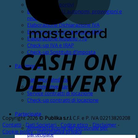
IVA Impianti sportivi
Elaborazione CU autonomi, provvigioni e
redditi diversi
Elaborazione Dichiarazione IVA
Elaborazione Dichiarazione IRAP
Elaborazione Modello 770
Check-up IVA e IRAP
Check-up Sostituto d’Imposta
D
Patrimonio
PatrimonialmEnte
Gestione inventario
Service contratti di locazione
Check-up contratti di locazione
Partecipate
Copyright 2026 ©
Publika s.r.l.
C.F. e P. IVA 02213820208
Contatti
-
Dati Societari
-
Codice etico
-
Disclaimer
-
Amministrazione del personale per
Cookie policy
-
Informativa privacy
partecipate