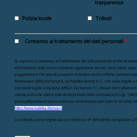
trasparenza
Polizia locale
Tributi
Consenso al trattamento dei dati personali
*
Sì, esprimo il consenso al trattamento dei dati personali al fine di esser
informazioni sulle nuove iniziative riguardanti servizi, corsi, news, appro
pagamento e che quindi possono includere anche offerte commerciali da
Mantovano (MN) Via Parigi 6, da Publika Servizi S.r.l., con sede legale a 
con sede legale a Viadana (MN) in Via Vanoni 17., titolari del trattamen
cliente potrà far valere tutti diritti previsti dalla normativa (D.Lgs. 
privacy@publika.it (unico indirizzo centralizzato per tutte le società).
https://www.publika.it/privacy
La richiesta viene registrata con l'indirizzo IP dell'utente compilante (21