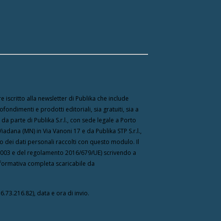
e iscritto alla newsletter di Publika che include
fondimenti e prodotti editoriali, sia gratuiti, sia a
 parte di Publika S.r.l., con sede legale a Porto
Viadana (MN) in Via Vanoni 17 e da Publika STP S.r.l.,
to dei dati personali raccolti con questo modulo. Il
196/2003 e del regolamento 2016/679/UE) scrivendo a
 Informativa completa scaricabile da
6.73.216.82), data e ora di invio.