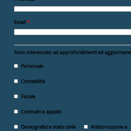
Email
*
Sono interessato ad approfondimenti ed aggiornament
Personale
Contabilità
Fiscale
Contratti e appalti
Demografici e stato civile
Anticorruzione e