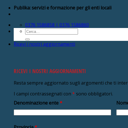
Salta
Publika: servizi e formazione per gli enti locali
ai
contenuti
0376 1586858 | 0376 1586860
Cerca:
Ricevi i nostri aggiornamenti
RICEVI I NOSTRI AGGIORNAMENTI
Resta sempre aggiornato sugli argomenti che ti inte
I campi contrassegnati con
*
sono obbligatori.
Denominazione ente
*
Nome
Provincia
*