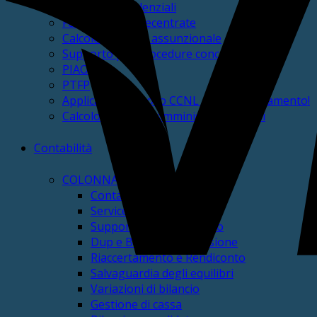
Pratiche previdenziali
Fondo risorse decentrate
Calcolo Capacità assunzionale
Supporto per procedure concorsuali
PIAO
PTFP
Applicazione nuovo CCNL – In aggiornamento!
Calcolo indennità amministratori locali
Contabilità
COLONNA VISIBILE
ContabilmEnte
Service contabile
Supporto teorico-pratico
Dup e Bilancio di Previsione
Riaccertamento e Rendiconto
Salvaguardia degli equilibri
Variazioni di bilancio
Gestione di cassa