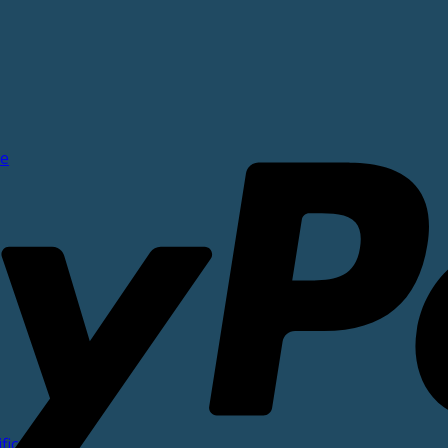
ne
ficata