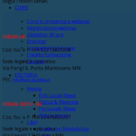
Segui i nostri canali:
CORSI
Corsi in presenza e webinar
Registrazioni webinar
Obiettivo 40 ore
PUBLIKA SRL
Brevinar
Formazione in house
Cod. fisc. e P. IVA 02213820208
Credito formazione
Sede legale e operativa
Docenti
Via Parigi 6, Porto Mantovano MN
EDITORIA
PEC
info@pec.publika.it
Riviste
Enti Locali News
Bozza & Risposta
PUBLIKA SERVIZI SRL
Personale News
Abbonamenti
Cod. fisc. e P. IVA 02476850207
Libri
Sede legale e operativa
Guide con Modulistica
Via Vanoni 17, Viadana MN
Libri