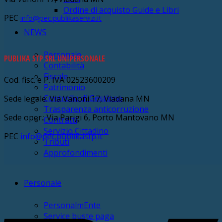
Ordine di acquisto Guide e Libri
PEC
info@pec.publikaservizi.it
NEWS
Personale
PUBLIKA STP SRL UNIPERSONALE
Contabilità
Fiscale
Cod. fisc. e P. IVA 02523600209
Patrimonio
Controllo di Gestione
Sede legale: Via Vanoni 17, Viadana MN
Trasparenza anticorruzione
Sede oper.: Via Parigi 6, Porto Mantovano MN
Contratti
Servizio Cittadino
PEC
info@pec.publikastp.it
Tributi
Approfondimenti
Personale
PersonalmEnte
Service buste paga