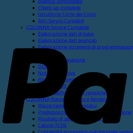
Bilancio consolidato
Check-up contabile
Istruttorie Corte dei Conti
Altri Servizi Contabili
COLONNA Service Contabile
Elaborazione dati di base
Elaborazione dati avanzati
Elaborazione strumenti di programmazio
COLONNA DUP
Bilancio di Previsione
DUP
Nota Integrativa
Risultato di Amministrazione Presunto
Calcolo FCDE
Parere dell’organo di revisione
COLONNA Riaccertamento e Rendiconto
Riaccertamento dei residui
Predisposizione rendiconto della gestione
Risultato di amministrazione
Calcolo FCDE
Contabilità economico-patrimoniale sempli