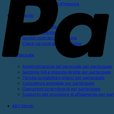
Check-up Sostituto d’Imposta
Patrimonio
PatrimonialmEnte
Gestione inventario
Service contratti di locazione
Check-up contratti di locazione
Partecipate
Amministrazione del personale per partecipate
Gestione IVA e imposte dirette per partecipate
Tenuta contabilità e bilanci per partecipate
Consulenza aziendale per partecipate
Operazioni straordinarie per partecipate
Supporto alle procedure di affidamento per par
Altri Servizi