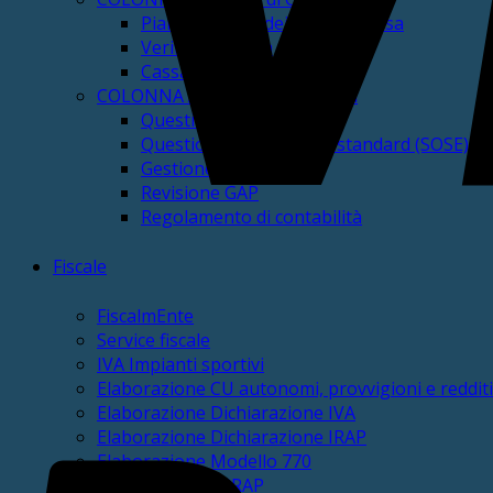
Piano annuale dei flussi di cassa
Verifica di Cassa
Cassa Vincolata
COLONNA Altri servizi Contabili
Questionari dei Revisori
Questionari fabbisogni standard (SOSE)
Gestione PCC
Revisione GAP
Regolamento di contabilità
Fiscale
FiscalmEnte
Service fiscale
IVA Impianti sportivi
Elaborazione CU autonomi, provvigioni e redditi
Elaborazione Dichiarazione IVA
Elaborazione Dichiarazione IRAP
Elaborazione Modello 770
Check-up IVA e IRAP