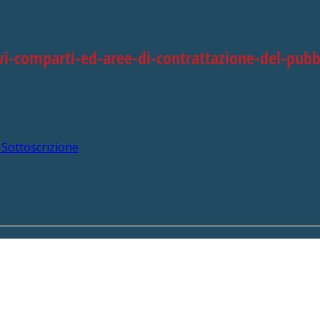
vi-comparti-ed-aree-di-contrattazione-del-pub
 Sottoscrizione