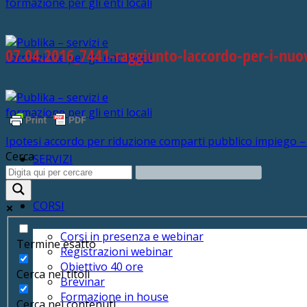
07.04.2016_7441-raggiunto-laccordo-per-i-nuo
Ipotesi accordo per riduzione comparti pubblico impiego –
Cerca
SERVIZI
CORSI
Corsi in presenza e webinar
Termine esatto
Registrazioni webinar
Obiettivo 40 ore
Cerca nei titoli
Brevinar
Formazione in house
Cerca nei contenuti