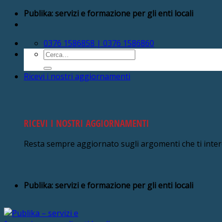
Salta
Publika: servizi e formazione per gli enti locali
ai
contenuti
0376 1586858 | 0376 1586860
Cerca:
Ricevi i nostri aggiornamenti
RICEVI I NOSTRI AGGIORNAMENTI
Resta sempre aggiornato sugli argomenti che ti inte
Publika: servizi e formazione per gli enti locali