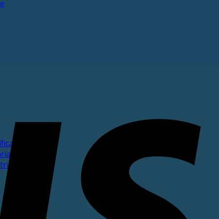
ne
ficata
ria
trimoniale