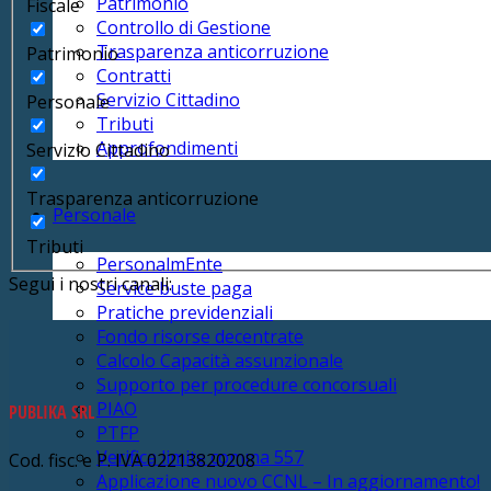
Patrimonio
Fiscale
Controllo di Gestione
Trasparenza anticorruzione
Patrimonio
Contratti
Servizio Cittadino
Personale
Tributi
Approfondimenti
Servizio Cittadino
Trasparenza anticorruzione
Personale
Tributi
PersonalmEnte
Segui i nostri canali:
Service buste paga
Pratiche previdenziali
Fondo risorse decentrate
Calcolo Capacità assunzionale
Supporto per procedure concorsuali
PIAO
PUBLIKA SRL
PTFP
Verifica limite comma 557
Cod. fisc. e P. IVA 02213820208
Applicazione nuovo CCNL – In aggiornamento!