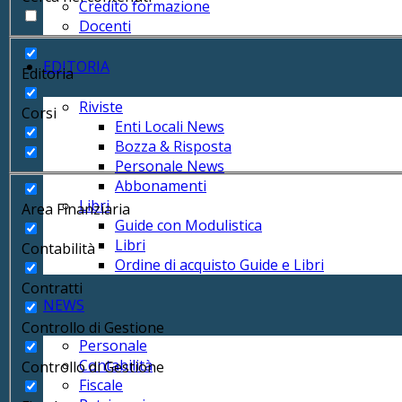
Credito formazione
Docenti
EDITORIA
Editoria
Riviste
Corsi
Enti Locali News
Bozza & Risposta
Personale News
Abbonamenti
Libri
Area Finanziaria
Guide con Modulistica
Libri
Contabilità
Ordine di acquisto Guide e Libri
Contratti
NEWS
Controllo di Gestione
Personale
Contabilità
Controllo di Gestione
Fiscale