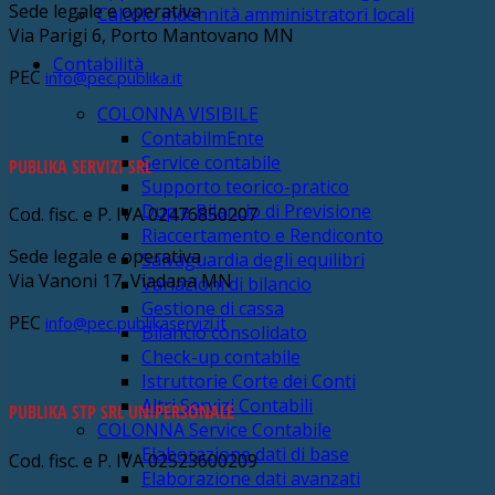
Sede legale e operativa
Calcolo indennità amministratori locali
Via Parigi 6, Porto Mantovano MN
Contabilità
PEC
info@pec.publika.it
COLONNA VISIBILE
ContabilmEnte
Service contabile
PUBLIKA SERVIZI SRL
Supporto teorico-pratico
Dup e Bilancio di Previsione
Cod. fisc. e P. IVA 02476850207
Riaccertamento e Rendiconto
Sede legale e operativa
Salvaguardia degli equilibri
Via Vanoni 17, Viadana MN
Variazioni di bilancio
Gestione di cassa
PEC
info@pec.publikaservizi.it
Bilancio consolidato
Check-up contabile
Istruttorie Corte dei Conti
Altri Servizi Contabili
PUBLIKA STP SRL UNIPERSONALE
COLONNA Service Contabile
Elaborazione dati di base
Cod. fisc. e P. IVA 02523600209
Elaborazione dati avanzati