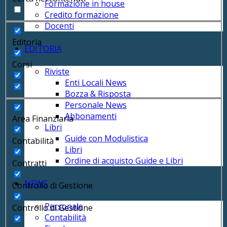
Formazione in house
Credito formazione
Docenti
Editoria
EDITORIA
Corsi
Riviste
Enti Locali News
Bozza & Risposta
Personale News
Abbonamenti
Area Finanziaria
Libri
Guide con Modulistica
Contabilità
Libri
Ordine di acquisto Guide e Libri
Contratti
NEWS
Controllo di Gestione
Personale
Controllo di Gestione
Contabilità