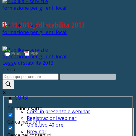
11.10.2012_ddl stabilita 2013
Legge di stabilità 2013
Cerca
SERVIZI
CORSI
Termine esatto
Corsi in presenza e webinar
Registrazioni webinar
Cerca nei titoli
Obiettivo 40 ore
Brevinar
Cerca nei contenuti