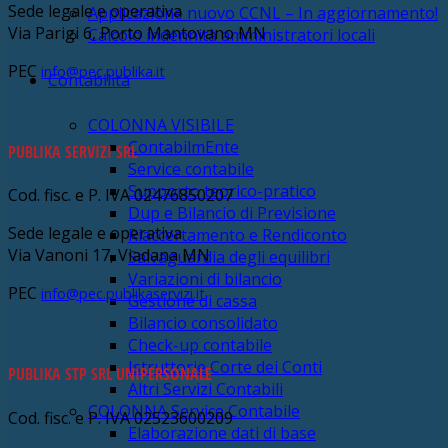
Sede legale e operativa
Applicazione nuovo CCNL – In aggiornamento!
Via Parigi 6, Porto Mantovano MN
Calcolo indennità amministratori locali
PEC
info@pec.publika.it
Contabilità
COLONNA VISIBILE
ContabilmEnte
PUBLIKA SERVIZI SRL
Service contabile
Supporto teorico-pratico
Cod. fisc. e P. IVA 02476850207
Dup e Bilancio di Previsione
Sede legale e operativa
Riaccertamento e Rendiconto
Via Vanoni 17, Viadana MN
Salvaguardia degli equilibri
Variazioni di bilancio
PEC
info@pec.publikaservizi.it
Gestione di cassa
Bilancio consolidato
Check-up contabile
Istruttorie Corte dei Conti
PUBLIKA STP SRL UNIPERSONALE
Altri Servizi Contabili
COLONNA Service Contabile
Cod. fisc. e P. IVA 02523600209
Elaborazione dati di base