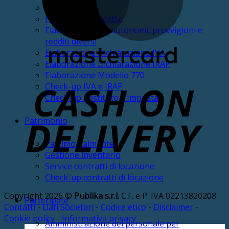
Service fiscale
IVA Impianti sportivi
Elaborazione CU autonomi, provvigioni e
redditi diversi
Elaborazione Dichiarazione IVA
Elaborazione Dichiarazione IRAP
Elaborazione Modello 770
Check-up IVA e IRAP
D
Check-up Sostituto d’Imposta
Patrimonio
PatrimonialmEnte
Gestione inventario
Service contratti di locazione
Check-up contratti di locazione
Copyright 2026 ©
Publika s.r.l.
C.F. e P. IVA 02213820208
Partecipate
Contatti
-
Dati Societari
-
Codice etico
-
Disclaimer
-
Cookie policy
-
Informativa privacy
Amministrazione del personale per