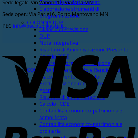
Elaborazione dati avanzati
Sede legale: Via Vanoni 17, Viadana MN
Elaborazione strumenti di
Sede oper.: Via Parigi 6, Porto Mantovano MN
programmazione
COLONNA DUP
PEC
info@pec.publikastp.it
Bilancio di Previsione
DUP
Nota Integrativa
V
Risultato di Amministrazione Presunto
Calcolo FCDE
Parere dell’organo di revisione
COLONNA Riaccertamento e Rendiconto
Riaccertamento dei residui
Predisposizione rendiconto della
gestione
Risultato di amministrazione
Calcolo FCDE
Contabilità economico-patrimoniale
P
semplificata
Contabilità economico-patrimoniale
ordinaria
Caricamento dati contabilità economico-