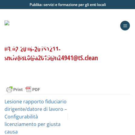
Salta
Publika: servizi e formazione per gli enti locali
ai
contenuti
03.02.2016-20151211-
snciv@sL0@a2015@n24941@tS.clean
Lesione rapporto fiduciario
dirigente/datore di lavoro –
Configurabilità
licenziamento per giusta
causa