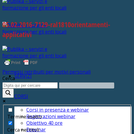
05.02.2016-7129-ral1810orientamenti-
applicativi
Permessi retribuiti per motivi personali
SERVIZI
Cerca
CORSI
Corsi in presenza e webinar
Registrazioni webinar
Termine esatto
Obiettivo 40 ore
Brevinar
Cerca nei titoli