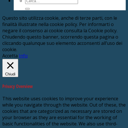
Cerca:
Questo sito utilizza cookie, anche di terze parti, con le
finalità illustrate nella cookie policy. Per informarti o
negare il consenso ai cookie consulta la Cookie policy.
Chiudendo questo banner, scorrendo questa pagina o
cliccando qualunque suo elemento acconsenti all’uso dei
cookie.
Accetta
Info
Chiudi
Privacy Overview
This website uses cookies to improve your experience
while you navigate through the website. Out of these, the
cookies that are categorized as necessary are stored on
your browser as they are essential for the working of
basic functionalities of the website. We also use third-