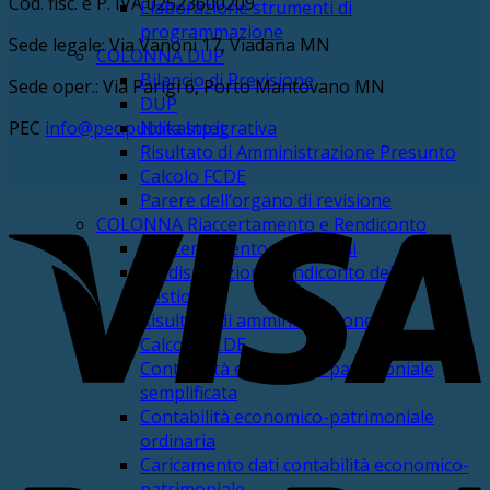
Cod. fisc. e P. IVA 02523600209
Elaborazione strumenti di
programmazione
Sede legale: Via Vanoni 17, Viadana MN
COLONNA DUP
Bilancio di Previsione
Sede oper.: Via Parigi 6, Porto Mantovano MN
DUP
PEC
info@pec.publikastp.it
Nota Integrativa
Risultato di Amministrazione Presunto
Calcolo FCDE
Parere dell’organo di revisione
V
COLONNA Riaccertamento e Rendiconto
Riaccertamento dei residui
Predisposizione rendiconto della
gestione
Risultato di amministrazione
Calcolo FCDE
Contabilità economico-patrimoniale
semplificata
Contabilità economico-patrimoniale
ordinaria
P
Caricamento dati contabilità economico-
patrimoniale