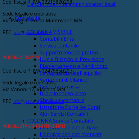
Cod. fisc. e P. IVA 02213820208
Calcolo indennità amministratori locali
Sede legale e operativa
Contabilità
Via Parigi 6, Porto Mantovano MN
COLONNA VISIBILE
PEC
info@pec.publika.it
ContabilmEnte
Service contabile
Supporto teorico-pratico
PUBLIKA SERVIZI SRL
Dup e Bilancio di Previsione
Riaccertamento e Rendiconto
Cod. fisc. e P. IVA 02476850207
Salvaguardia degli equilibri
Variazioni di bilancio
Sede legale e operativa
Gestione di cassa
Via Vanoni 17, Viadana MN
Bilancio consolidato
Check-up contabile
PEC
info@pec.publikaservizi.it
Istruttorie Corte dei Conti
Altri Servizi Contabili
COLONNA Service Contabile
PUBLIKA STP SRL UNIPERSONALE
Elaborazione dati di base
Elaborazione dati avanzati