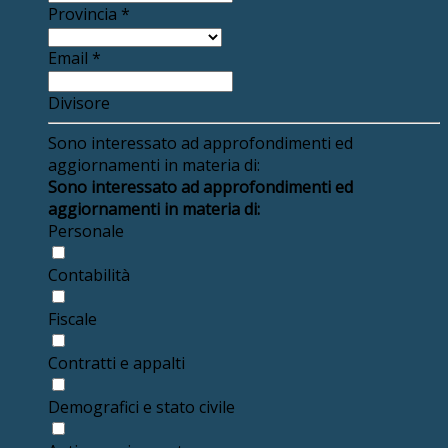
Provincia
*
Email
*
Divisore
Sono interessato ad approfondimenti ed
aggiornamenti in materia di:
Sono interessato ad approfondimenti ed
aggiornamenti in materia di:
Personale
Contabilità
Fiscale
Contratti e appalti
Demografici e stato civile