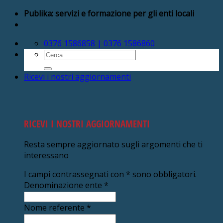
Salta
Publika: servizi e formazione per gli enti locali
ai
contenuti
0376 1586858 | 0376 1586860
Cerca:
Ricevi i nostri aggiornamenti
RICEVI I NOSTRI AGGIORNAMENTI
Resta sempre aggiornato sugli argomenti che ti
interessano
I campi contrassegnati con
*
sono obbligatori.
Denominazione ente
*
Nome referente
*