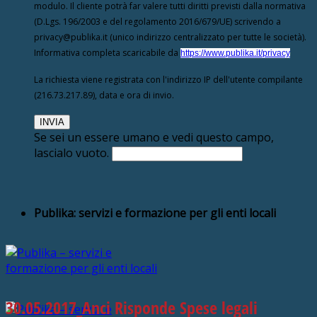
modulo. Il cliente potrà far valere tutti diritti previsti dalla normativa
(D.Lgs. 196/2003 e del regolamento 2016/679/UE) scrivendo a
privacy@publika.it (unico indirizzo centralizzato per tutte le società).
Informativa completa scaricabile da
https://www.publika.it/privacy
La richiesta viene registrata con l'indirizzo IP dell'utente compilante
(216.73.217.89), data e ora di invio.
Se sei un essere umano e vedi questo campo,
lascialo vuoto.
Publika: servizi e formazione per gli enti locali
30.05.2017_Anci Risponde Spese legali