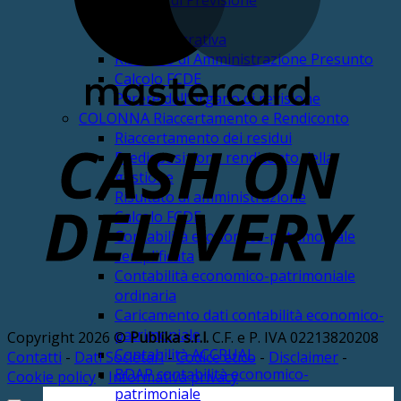
Bilancio di Previsione
DUP
Nota Integrativa
Risultato di Amministrazione Presunto
Calcolo FCDE
Parere dell’organo di revisione
COLONNA Riaccertamento e Rendiconto
Riaccertamento dei residui
Predisposizione rendiconto della
D
gestione
Risultato di amministrazione
Calcolo FCDE
Contabilità economico-patrimoniale
semplificata
Contabilità economico-patrimoniale
ordinaria
Caricamento dati contabilità economico-
patrimoniale
Copyright 2026 ©
Publika s.r.l.
C.F. e P. IVA 02213820208
Contabilità ACCRUAL
Contatti
-
Dati Societari
-
Codice etico
-
Disclaimer
-
BDAP contabilità economico-
Cookie policy
-
Informativa privacy
patrimoniale