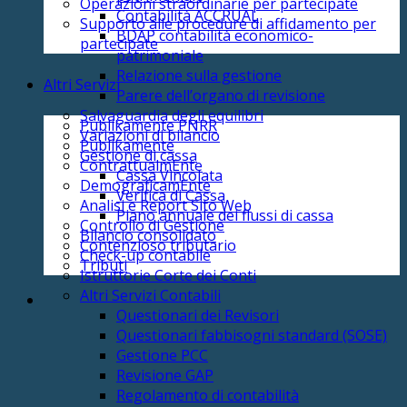
Operazioni straordinarie per partecipate
Contabilità ACCRUAL
Supporto alle procedure di affidamento per
BDAP contabilità economico-
partecipate
patrimoniale
Relazione sulla gestione
Altri Servizi
Parere dell’organo di revisione
Salvaguardia degli equilibri
Publikamente PNRR
Variazioni di bilancio
Publikamente
Gestione di cassa
ContrattualmEnte
Cassa Vincolata
DemograficamEnte
Verifica di Cassa
Analisi e Report Sito Web
Piano annuale dei flussi di cassa
Controllo di Gestione
Bilancio consolidato
Contenzioso tributario
Check-up contabile
Tributi
Istruttorie Corte dei Conti
Altri Servizi Contabili
Questionari dei Revisori
Questionari fabbisogni standard (SOSE)
Gestione PCC
Revisione GAP
Regolamento di contabilità