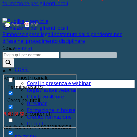
Rimborso spese legali sostenute dal dipendente per
difesa nel procedimento disciplinare
Cerca
SERVIZI
CORSI
Segui i nostri canali:
Corsi in presenza e webinar
Termine esatto
Registrazioni webinar
Obiettivo 40 ore
Cerca nei titoli
Brevinar
Formazione in house
PUBLIKA SRL
Cerca nei contenuti
Credito formazione
Docenti
Cod. fisc. e P. IVA 02213820208