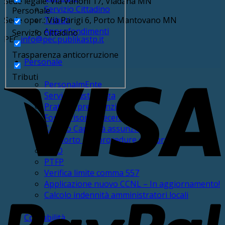
Sede legale: Via Vanoni 17, Viadana MN
Servizio Cittadino
Personale
Sede oper.: Via Parigi 6, Porto Mantovano MN
Tributi
Approfondimenti
Servizio Cittadino
PEC
info@pec.publikastp.it
Trasparenza anticorruzione
Personale
V
Tributi
PersonalmEnte
Service buste paga
Pratiche previdenziali
Fondo risorse decentrate
Calcolo Capacità assunzionale
Supporto per procedure concorsuali
PIAO
PTFP
Verifica limite comma 557
P
Applicazione nuovo CCNL – In aggiornamento!
Calcolo indennità amministratori locali
Contabilità