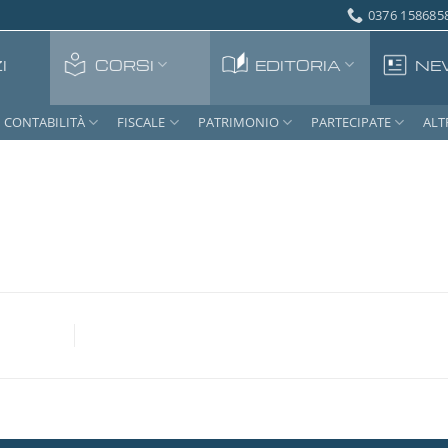
0376 1586858
I
CORSI
EDITORIA
NE
CONTABILITÀ
FISCALE
PATRIMONIO
PARTECIPATE
ALT