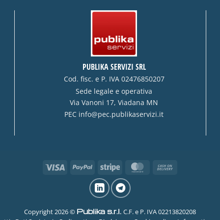
PUBLIKA SERVIZI SRL
Cod. fisc. e P. IVA 02476850207
Sede legale e operativa
Via Vanoni 17, Viadana MN
PEC
info@pec.publikaservizi.it
Visa
PayPal
Stripe
MasterCard
Cash
On
Delivery
Publika s.r.l.
Copyright 2026 ©
C.F. e P. IVA 02213820208