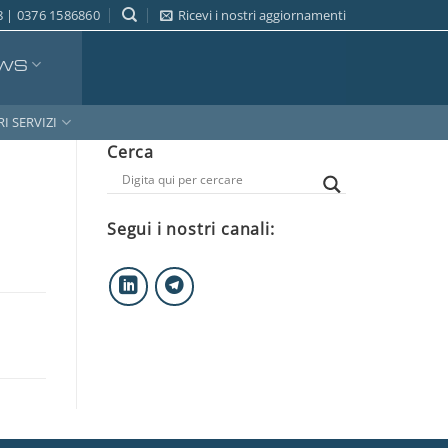
 | 0376 1586860
Ricevi i nostri aggiornamenti
WS
RI SERVIZI
Cerca
Segui i nostri canali: