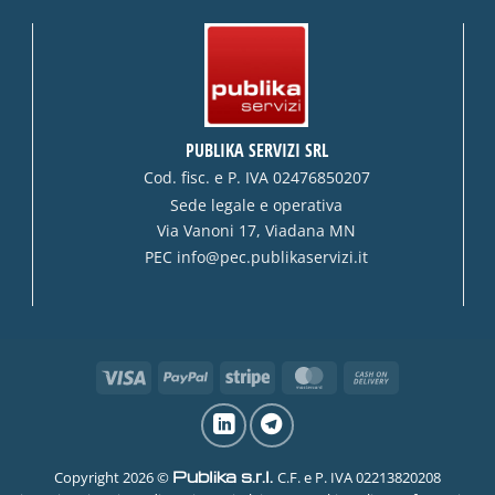
PUBLIKA SERVIZI SRL
Cod. fisc. e P. IVA 02476850207
Sede legale e operativa
Via Vanoni 17, Viadana MN
PEC
info@pec.publikaservizi.it
Visa
PayPal
Stripe
MasterCard
Cash
On
Delivery
Publika s.r.l.
Copyright 2026 ©
C.F. e P. IVA 02213820208