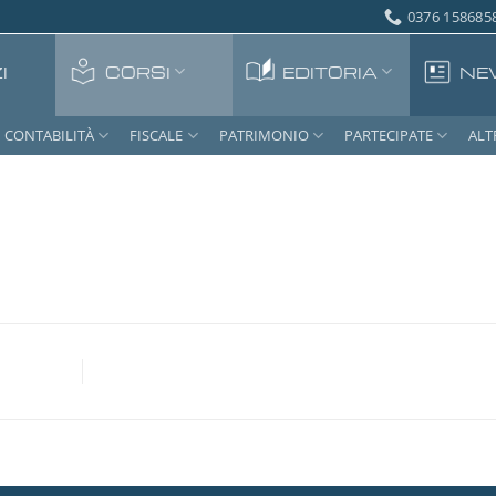
0376 1586858
I
CORSI
EDITORIA
NE
CONTABILITÀ
FISCALE
PATRIMONIO
PARTECIPATE
ALT