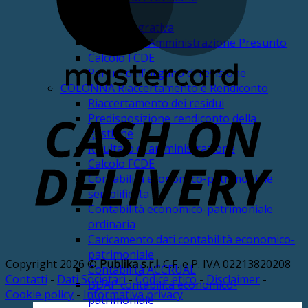
DUP
Nota Integrativa
Risultato di Amministrazione Presunto
Calcolo FCDE
Parere dell’organo di revisione
COLONNA Riaccertamento e Rendiconto
Riaccertamento dei residui
Predisposizione rendiconto della
D
gestione
Risultato di amministrazione
Calcolo FCDE
Contabilità economico-patrimoniale
semplificata
Contabilità economico-patrimoniale
ordinaria
Caricamento dati contabilità economico-
patrimoniale
Copyright 2026 ©
Publika s.r.l.
C.F. e P. IVA 02213820208
Contabilità ACCRUAL
Contatti
-
Dati Societari
-
Codice etico
-
Disclaimer
-
BDAP contabilità economico-
Cookie policy
-
Informativa privacy
patrimoniale