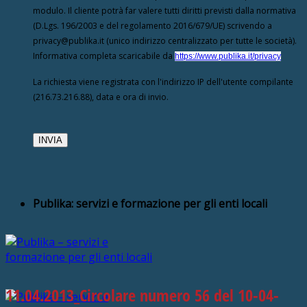
modulo. Il cliente potrà far valere tutti diritti previsti dalla normativa
(D.Lgs. 196/2003 e del regolamento 2016/679/UE) scrivendo a
privacy@publika.it (unico indirizzo centralizzato per tutte le società).
Informativa completa scaricabile da
https://www.publika.it/privacy
La richiesta viene registrata con l'indirizzo IP dell'utente compilante
(216.73.216.88), data e ora di invio.
Publika: servizi e formazione per gli enti locali
11.04.2013_Circolare numero 56 del 10-04-