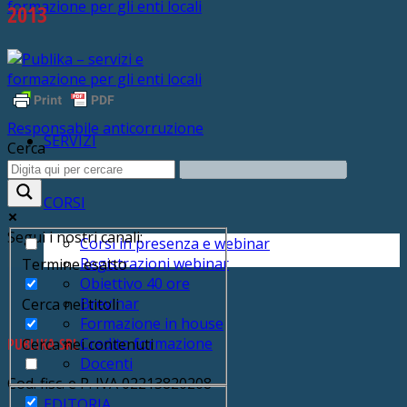
2013
Responsabile anticorruzione
SERVIZI
Cerca
CORSI
Segui i nostri canali:
Corsi in presenza e webinar
Registrazioni webinar
Termine esatto
Obiettivo 40 ore
Brevinar
Cerca nei titoli
Formazione in house
Credito formazione
PUBLIKA SRL
Cerca nei contenuti
Docenti
Cod. fisc. e P. IVA 02213820208
EDITORIA