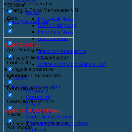
Sede legale e operativa
Editoria
Via Parigi 6, Porto Mantovano MN
Riviste
Corsi
Enti Locali News
PEC
info@pec.publika.it
Bozza & Risposta
Personale News
Abbonamenti
Libri
PUBLIKA SERVIZI SRL
Area Finanziaria
Guide con Modulistica
Cod. fisc. e P. IVA 02476850207
Libri
Contabilità
Ordine di acquisto Guide e Libri
Sede legale e operativa
Contratti
Via Vanoni 17, Viadana MN
NEWS
PEC
info@pec.publikaservizi.it
Controllo di Gestione
Personale
Contabilità
Controllo di Gestione
Fiscale
Patrimonio
PUBLIKA STP SRL UNIPERSONALE
Fiscale
Controllo di Gestione
Trasparenza anticorruzione
Cod. fisc. e P. IVA 02523600209
Patrimonio
Contratti