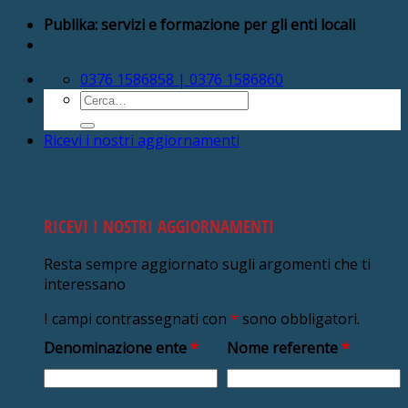
Salta
Publika: servizi e formazione per gli enti locali
ai
contenuti
0376 1586858 | 0376 1586860
Cerca:
Ricevi i nostri aggiornamenti
RICEVI I NOSTRI AGGIORNAMENTI
Resta sempre aggiornato sugli argomenti che ti
interessano
I campi contrassegnati con
*
sono obbligatori.
Denominazione ente
*
Nome referente
*