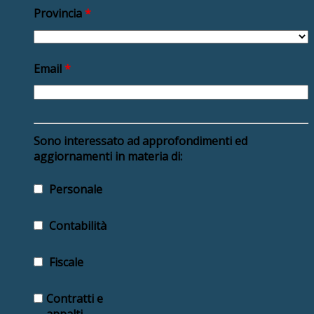
Provincia
*
Email
*
Sono interessato ad approfondimenti ed
aggiornamenti in materia di:
Personale
Contabilità
Fiscale
Contratti e