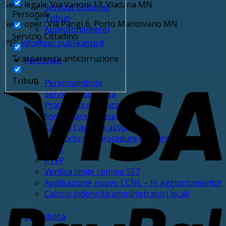
Sede legale: Via Vanoni 17, Viadana MN
Servizio Cittadino
Personale
Tributi
Sede oper.: Via Parigi 6, Porto Mantovano MN
Approfondimenti
Servizio Cittadino
PEC
info@pec.publikastp.it
Trasparenza anticorruzione
Personale
V
Tributi
PersonalmEnte
Service buste paga
Pratiche previdenziali
Fondo risorse decentrate
Calcolo Capacità assunzionale
Supporto per procedure concorsuali
PIAO
PTFP
Verifica limite comma 557
Applicazione nuovo CCNL – In aggiornamento!
P
Calcolo indennità amministratori locali
Contabilità