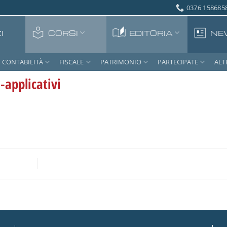
0376 1586858
I
CORSI
EDITORIA
NE
CONTABILITÀ
FISCALE
PATRIMONIO
PARTECIPATE
ALT
applicativi