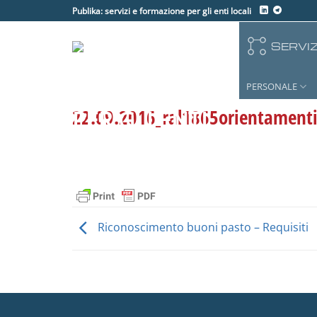
Salta
Publika: servizi e formazione per gli enti locali
ai
contenuti
SERVIZ
PERSONALE
22.09.2016_ral1865orientamenti-
Riconoscimento buoni pasto – Requisiti