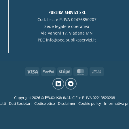
PUBLIKA SERVIZI SRL
Cod. fisc. e P. IVA 02476850207
Sede legale e operativa
Via Vanoni 17, Viadana MN
PEC
info@pec.publikaservizi.it
Visa
PayPal
Stripe
MasterCard
Cash
On
Delivery
Publika s.r.l.
Copyright 2026 ©
C.F. e P. IVA 02213820208
atti
-
Dati Societari
-
Codice etico
-
Disclaimer
-
Cookie policy
-
Informativa pr