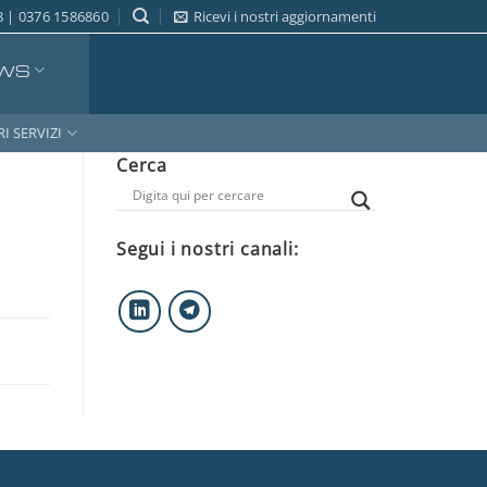
 | 0376 1586860
Ricevi i nostri aggiornamenti
WS
RI SERVIZI
Cerca
Segui i nostri canali: