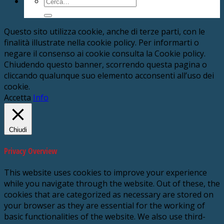
Cerca:
Questo sito utilizza cookie, anche di terze parti, con le
finalità illustrate nella cookie policy. Per informarti o
negare il consenso ai cookie consulta la Cookie policy.
Chiudendo questo banner, scorrendo questa pagina o
cliccando qualunque suo elemento acconsenti all’uso dei
cookie.
Accetta
Info
Chiudi
Privacy Overview
This website uses cookies to improve your experience
while you navigate through the website. Out of these, the
cookies that are categorized as necessary are stored on
your browser as they are essential for the working of
basic functionalities of the website. We also use third-