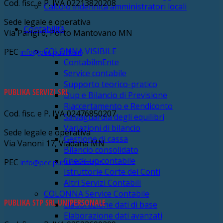
Cod. fisc. e P. IVA 02213820208
Calcolo indennità amministratori locali
Sede legale e operativa
Contabilità
Via Parigi 6, Porto Mantovano MN
COLONNA VISIBILE
PEC
info@pec.publika.it
ContabilmEnte
Service contabile
Supporto teorico-pratico
PUBLIKA SERVIZI SRL
Dup e Bilancio di Previsione
Riaccertamento e Rendiconto
Cod. fisc. e P. IVA 02476850207
Salvaguardia degli equilibri
Variazioni di bilancio
Sede legale e operativa
Gestione di cassa
Via Vanoni 17, Viadana MN
Bilancio consolidato
Check-up contabile
PEC
info@pec.publikaservizi.it
Istruttorie Corte dei Conti
Altri Servizi Contabili
COLONNA Service Contabile
PUBLIKA STP SRL UNIPERSONALE
Elaborazione dati di base
Elaborazione dati avanzati