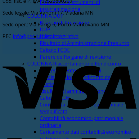
Cod. fisc. e P. IVA 02523600209
Elaborazione strumenti di
programmazione
Sede legale: Via Vanoni 17, Viadana MN
COLONNA DUP
Bilancio di Previsione
Sede oper.: Via Parigi 6, Porto Mantovano MN
DUP
PEC
info@pec.publikastp.it
Nota Integrativa
Risultato di Amministrazione Presunto
Calcolo FCDE
Parere dell’organo di revisione
V
COLONNA Riaccertamento e Rendiconto
Riaccertamento dei residui
Predisposizione rendiconto della
gestione
Risultato di amministrazione
Calcolo FCDE
Contabilità economico-patrimoniale
semplificata
Contabilità economico-patrimoniale
ordinaria
P
Caricamento dati contabilità economico-
patrimoniale