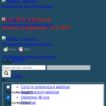
26.02.2013_schema-di-
decreto_trasparenza_14-2-2013
Svolgimento mansioni inferiori
SERVIZI
Cerca
CORSI
Corsi in presenza e webinar
Registrazioni webinar
Termine esatto
Obiettivo 40 ore
Brevinar
Cerca nei titoli