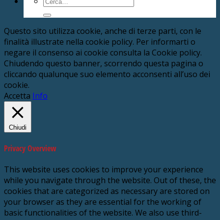
Cerca:
Questo sito utilizza cookie, anche di terze parti, con le
finalità illustrate nella cookie policy. Per informarti o
negare il consenso ai cookie consulta la Cookie policy.
Chiudendo questo banner, scorrendo questa pagina o
cliccando qualunque suo elemento acconsenti all’uso dei
cookie.
Accetta
Info
Chiudi
Privacy Overview
This website uses cookies to improve your experience
while you navigate through the website. Out of these, the
cookies that are categorized as necessary are stored on
your browser as they are essential for the working of
basic functionalities of the website. We also use third-