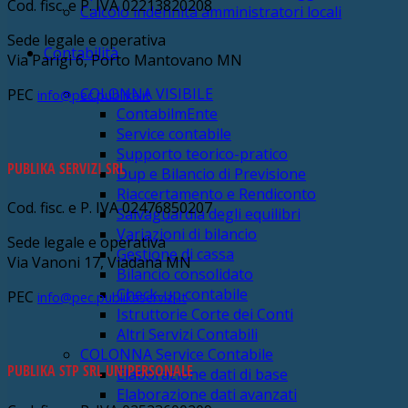
Cod. fisc. e P. IVA 02213820208
Calcolo indennità amministratori locali
Sede legale e operativa
Contabilità
Via Parigi 6, Porto Mantovano MN
COLONNA VISIBILE
PEC
info@pec.publika.it
ContabilmEnte
Service contabile
Supporto teorico-pratico
PUBLIKA SERVIZI SRL
Dup e Bilancio di Previsione
Riaccertamento e Rendiconto
Cod. fisc. e P. IVA 02476850207
Salvaguardia degli equilibri
Variazioni di bilancio
Sede legale e operativa
Gestione di cassa
Via Vanoni 17, Viadana MN
Bilancio consolidato
Check-up contabile
PEC
info@pec.publikaservizi.it
Istruttorie Corte dei Conti
Altri Servizi Contabili
COLONNA Service Contabile
PUBLIKA STP SRL UNIPERSONALE
Elaborazione dati di base
Elaborazione dati avanzati