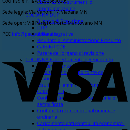
Cod. fisc. e P. IVA 02523600209
Elaborazione strumenti di
programmazione
Sede legale: Via Vanoni 17, Viadana MN
COLONNA DUP
Bilancio di Previsione
Sede oper.: Via Parigi 6, Porto Mantovano MN
DUP
PEC
info@pec.publikastp.it
Nota Integrativa
Risultato di Amministrazione Presunto
Calcolo FCDE
Parere dell’organo di revisione
V
COLONNA Riaccertamento e Rendiconto
Riaccertamento dei residui
Predisposizione rendiconto della
gestione
Risultato di amministrazione
Calcolo FCDE
Contabilità economico-patrimoniale
semplificata
Contabilità economico-patrimoniale
ordinaria
P
Caricamento dati contabilità economico-
patrimoniale