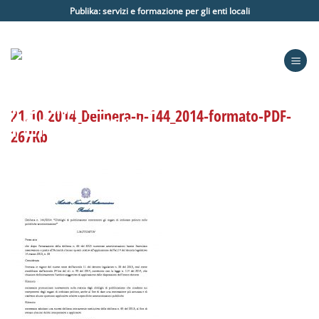
Salta
Publika: servizi e formazione per gli enti locali
ai
contenuti
21.10.2014_Delibera-n-144_2014-formato-PDF-
267Kb