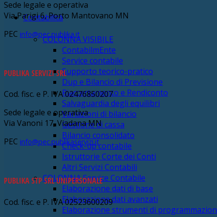
Sede legale e operativa
Via Parigi 6, Porto Mantovano MN
Contabilità
PEC
info@pec.publika.it
COLONNA VISIBILE
ContabilmEnte
Service contabile
Supporto teorico-pratico
PUBLIKA SERVIZI SRL
Dup e Bilancio di Previsione
Riaccertamento e Rendiconto
Cod. fisc. e P. IVA 02476850207
Salvaguardia degli equilibri
Sede legale e operativa
Variazioni di bilancio
Via Vanoni 17, Viadana MN
Gestione di cassa
Bilancio consolidato
PEC
info@pec.publikaservizi.it
Check-up contabile
Istruttorie Corte dei Conti
Altri Servizi Contabili
COLONNA Service Contabile
PUBLIKA STP SRL UNIPERSONALE
Elaborazione dati di base
Elaborazione dati avanzati
Cod. fisc. e P. IVA 02523600209
Elaborazione strumenti di programmazio