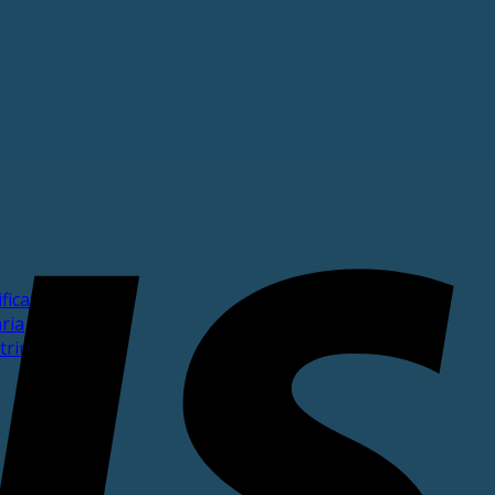
ficata
ria
trimoniale