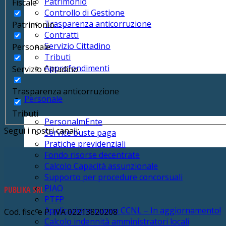
Patrimonio
Fiscale
Controllo di Gestione
Trasparenza anticorruzione
Patrimonio
Contratti
Servizio Cittadino
Personale
Tributi
Approfondimenti
Servizio Cittadino
Trasparenza anticorruzione
Personale
Tributi
PersonalmEnte
Segui i nostri canali:
Service buste paga
Pratiche previdenziali
Fondo risorse decentrate
Calcolo Capacità assunzionale
Supporto per procedure concorsuali
PIAO
PUBLIKA SRL
PTFP
Applicazione nuovo CCNL – In aggiornamento!
Cod. fisc. e P. IVA 02213820208
Calcolo indennità amministratori locali