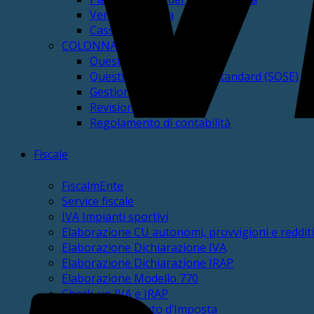
Verifica di Cassa
Cassa Vincolata
COLONNA Altri servizi Contabili
Questionari dei Revisori
Questionari fabbisogni standard (SOSE)
Gestione PCC
Revisione GAP
Regolamento di contabilità
Fiscale
FiscalmEnte
Service fiscale
IVA Impianti sportivi
Elaborazione CU autonomi, provvigioni e redditi
Elaborazione Dichiarazione IVA
Elaborazione Dichiarazione IRAP
Elaborazione Modello 770
Check-up IVA e IRAP
Check-up Sostituto d’Imposta