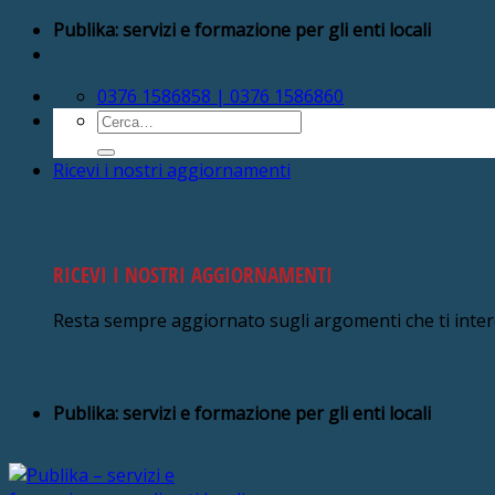
Salta
Publika: servizi e formazione per gli enti locali
ai
contenuti
0376 1586858 | 0376 1586860
Cerca:
Ricevi i nostri aggiornamenti
RICEVI I NOSTRI AGGIORNAMENTI
Resta sempre aggiornato sugli argomenti che ti inte
Publika: servizi e formazione per gli enti locali