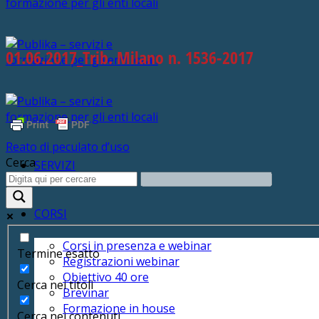
01.06.2017_Trib. Milano n. 1536-2017
Reato di peculato d’uso
Cerca
SERVIZI
CORSI
Corsi in presenza e webinar
Termine esatto
Registrazioni webinar
Obiettivo 40 ore
Cerca nei titoli
Brevinar
Formazione in house
Cerca nei contenuti