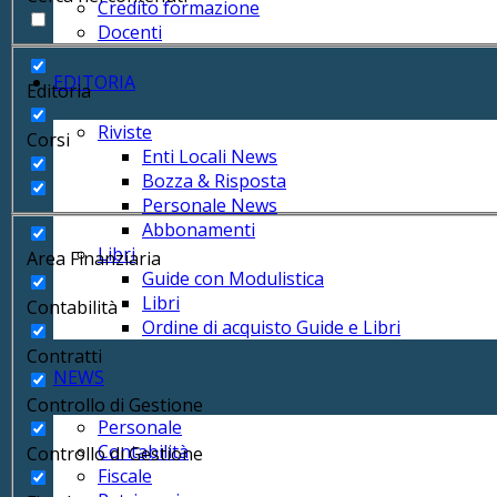
Credito formazione
Docenti
EDITORIA
Editoria
Riviste
Corsi
Enti Locali News
Bozza & Risposta
Personale News
Abbonamenti
Libri
Area Finanziaria
Guide con Modulistica
Libri
Contabilità
Ordine di acquisto Guide e Libri
Contratti
NEWS
Controllo di Gestione
Personale
Contabilità
Controllo di Gestione
Fiscale