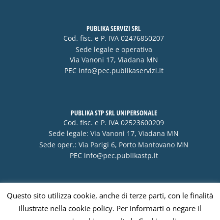
PUBLIKA SERVIZI SRL
Cod. fisc. e P. IVA 02476850207
Sede legale e operativa
Via Vanoni 17, Viadana MN
PEC
info@pec.publikaservizi.it
PUBLIKA STP SRL UNIPERSONALE
Cod. fisc. e P. IVA 02523600209
Sede legale: Via Vanoni 17, Viadana MN
Sede oper.: Via Parigi 6, Porto Mantovano MN
PEC
info@pec.publikastp.it
Questo sito utilizza cookie, anche di terze parti, con le finalità
Visa
PayPal
Stripe
MasterCard
Cash
illustrate nella cookie policy. Per informarti o negare il
On