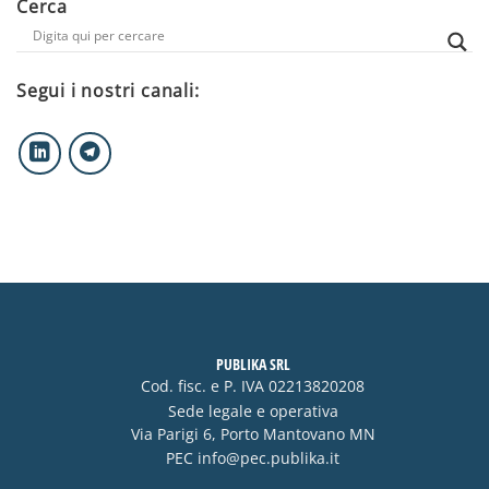
Cerca
Segui i nostri canali:
PUBLIKA SRL
Cod. fisc. e P. IVA 02213820208
Sede legale e operativa
Via Parigi 6, Porto Mantovano MN
PEC
info@pec.publika.it