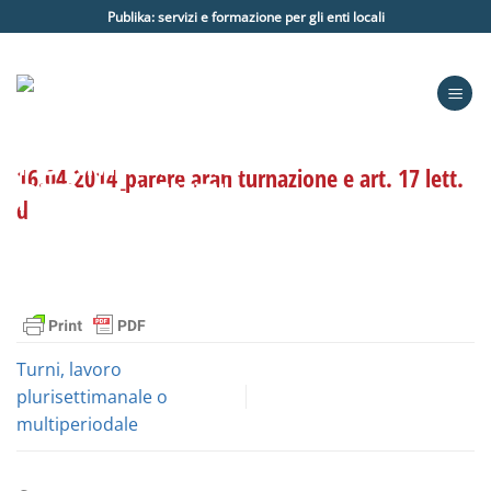
Salta
Publika: servizi e formazione per gli enti locali
ai
contenuti
16.04.2014_parere aran turnazione e art. 17 lett.
d
Turni, lavoro
plurisettimanale o
multiperiodale