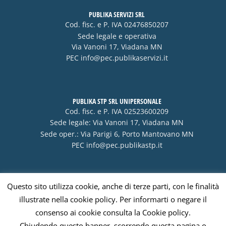
PUBLIKA SERVIZI SRL
Cod. fisc. e P. IVA 02476850207
Sede legale e operativa
Via Vanoni 17, Viadana MN
PEC
info@pec.publikaservizi.it
PUBLIKA STP SRL UNIPERSONALE
Cod. fisc. e P. IVA 02523600209
Sede legale: Via Vanoni 17, Viadana MN
Sede oper.: Via Parigi 6, Porto Mantovano MN
PEC
info@pec.publikastp.it
Questo sito utilizza cookie, anche di terze parti, con le finalità
Visa
PayPal
Stripe
MasterCard
Cash
illustrate nella cookie policy. Per informarti o negare il
On
consenso ai cookie consulta la Cookie policy.
Delivery
Chiudendo questo banner, scorrendo questa pagina o