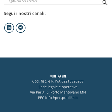
Segui i nostri canali:
PUBLIKA SRL
Cod. fisc. e P. IVA 02213820208
Sede legale e operativa
Via Parigi 6, Porto Mantovano MN
PEC
info@pec.publika.it