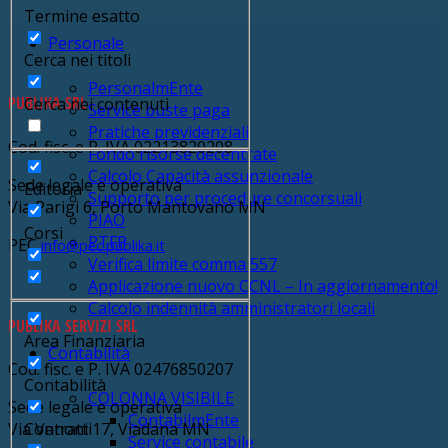
Termine esatto
Personale
Cerca nei titoli
PersonalmEnte
PUBLIKA SRL
Cerca nei contenuti
Service buste paga
Pratiche previdenziali
Cod. fisc. e P. IVA 02213820208
Fondo risorse decentrate
Calcolo Capacità assunzionale
Sede legale e operativa
Editoria
Supporto per procedure concorsuali
Via Parigi 6, Porto Mantovano MN
PIAO
Corsi
PTFP
PEC
info@pec.publika.it
Verifica limite comma 557
Applicazione nuovo CCNL – In aggiornamento!
Calcolo indennità amministratori locali
PUBLIKA SERVIZI SRL
Area Finanziaria
Contabilità
Cod. fisc. e P. IVA 02476850207
Contabilità
COLONNA VISIBILE
Sede legale e operativa
ContabilmEnte
Contratti
Via Vanoni 17, Viadana MN
Service contabile