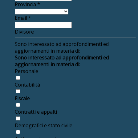
Provincia
*
Email
*
Divisore
Sono interessato ad approfondimenti ed
aggiornamenti in materia di:
Sono interessato ad approfondimenti ed
aggiornamenti in materia di:
Personale
Contabilità
Fiscale
Contratti e appalti
Demografici e stato civile