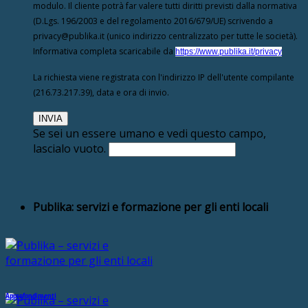
modulo. Il cliente potrà far valere tutti diritti previsti dalla normativa
(D.Lgs. 196/2003 e del regolamento 2016/679/UE) scrivendo a
privacy@publika.it (unico indirizzo centralizzato per tutte le società).
Informativa completa scaricabile da
https://www.publika.it/privacy
La richiesta viene registrata con l'indirizzo IP dell'utente compilante
(216.73.217.39), data e ora di invio.
Se sei un essere umano e vedi questo campo,
lascialo vuoto.
Publika: servizi e formazione per gli enti locali
Approfondimenti