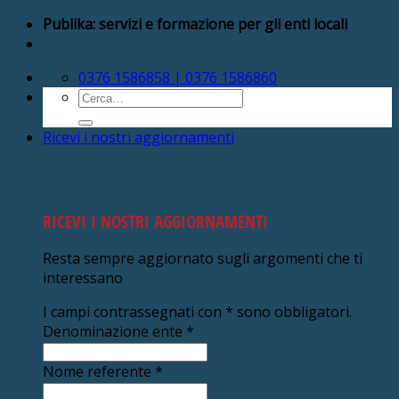
Salta
Publika: servizi e formazione per gli enti locali
ai
contenuti
0376 1586858 | 0376 1586860
Cerca:
Ricevi i nostri aggiornamenti
RICEVI I NOSTRI AGGIORNAMENTI
Resta sempre aggiornato sugli argomenti che ti
interessano
I campi contrassegnati con
*
sono obbligatori.
Denominazione ente
*
Nome referente
*